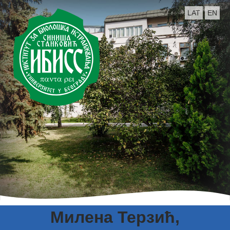
LAT
EN
Милена Терзић,