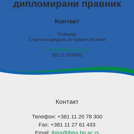
дипломирани правник
Контакт
Позиција:
Стручни сарадник за правне послове
milenat@ibiss.bg.ac.rs
381 11 2078432
Контакт
Телефон: +381 11 20 78 300
Fax: +381 11 27 61 433
Email:
ibiss@ibiss.bg.ac.rs