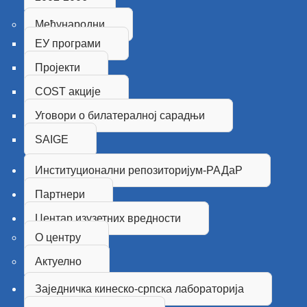
Међународни
ЕУ програми
Пројекти
COST акције
Уговори о билатералној сарадњи
SAIGE
Институционални репозиторијум-РАДаР
Партнери
Центар изузетних вредности
О центру
Актуелно
Заједничка кинеско-српска лабораторија