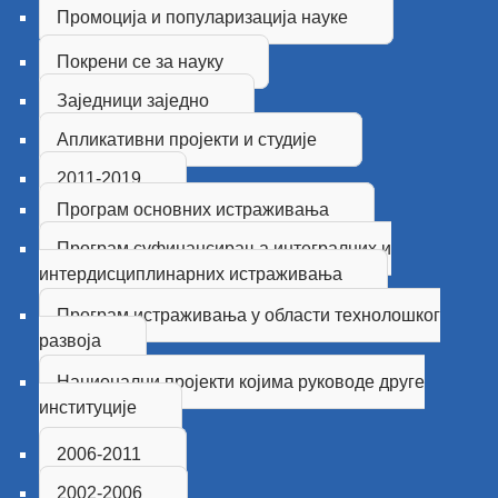
Промоција и популаризација науке
Покрени се за науку
Заједници заједно
Апликативни пројекти и студије
2011-2019
Програм основних истраживања
Програм суфинансирања интегралних и
интердисциплинарних истраживања
Програм истраживања у области технолошког
развоја
Национални пројекти којима руководе друге
институцијe
2006-2011
2002-2006