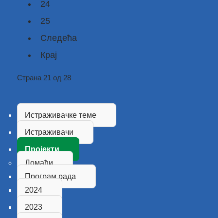
24
25
Следећа
Крај
Страна 21 од 28
Истраживачке теме
Истраживачи
Пројекти
Домаћи
Програм рада
2024
2023