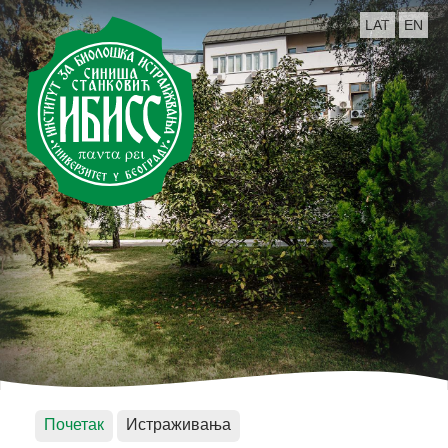
LAT
EN
Почетак
Истраживања