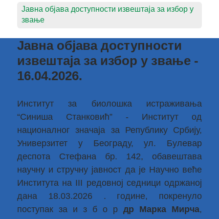
Јавна објава доступности извештаја за избор у
звање
Јавна објава доступности
извештаја за избор у звање -
16.04.2026.
Институт за биолошка истраживања
“Синиша Станковић” - Институт од
националног значаја за Републику Србију,
Универзитет у Београду, ул. Булевар
деспота Стефана бр. 142, обавештава
научну и стручну јавност да је Научно веће
Института на III редовној седници одржаној
дана 18.03.2026 . године, покренуло
поступак за и з б о р
др Марка Мирча
,