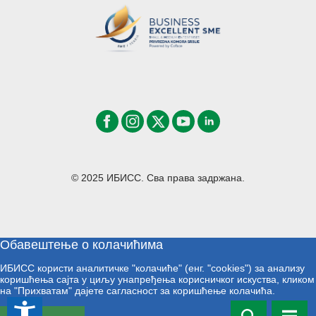
© 2025 ИБИСС. Сва права задржана.
Обавештење о колачићима
ИБИСС користи аналитичке "колачиће" (енг. "cookies") за анализу
коришћења сајта у циљу унапређења корисничког искуства, кликом
на "Прихватам" дајете сагласност за коришћење колачића.
accessibility_new