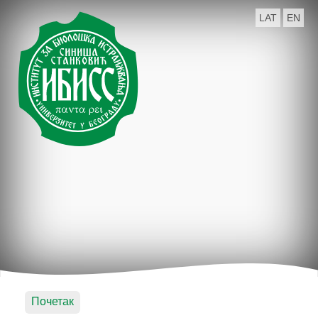
LAT
EN
Почетак