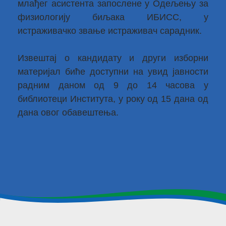
млађег асистента запосленe у Одељењу за
физиологију биљака ИБИСС, у
истраживачко звање истраживач сарадник.
Извештај о кандидату и други изборни
материјал биће доступни на увид јавности
радним даном од 9 до 14 часова у
библиотеци Института, у року од 15 дана од
дана овог обавештења.