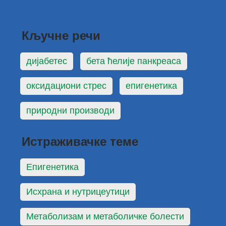
Кључне речи
дијабетес
бета ћелије панкреаса
оксидациони стрес
епигенетика
природни производи
Истраживачке теме
Епигенетика
Исхрана и нутрицеутици
Метаболизам и метаболичке болести