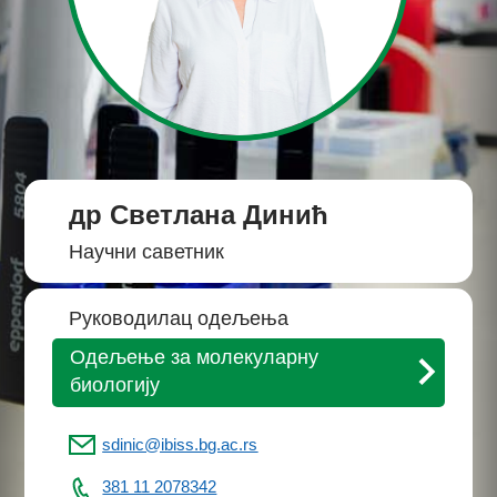
др Светлана Динић
Научни саветник
Руководилац одељења
Одељење за молекуларну
биологију
sdinic@ibiss.bg.ac.rs
381 11 2078342