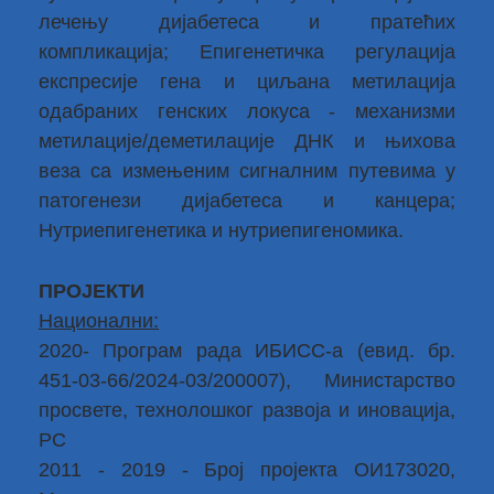
лечењу дијабетеса и пратећих
компликација; Епигенетичка регулација
експресије гена и циљана метилација
одабраних генских локуса - механизми
метилације/деметилације ДНК и њихова
веза са измењеним сигналним путевима у
патогенези дијабетеса и канцера;
Нутриепигенетика и нутриепигеномика.
ПРОЈЕКТИ
Национални:
2020- Програм рада ИБИСС-a (евид. бр.
451-03-66/2024-03/200007), Министарство
просвете, технолошког развоја и иновација,
РС
2011 - 2019 - Број пројекта ОИ173020,