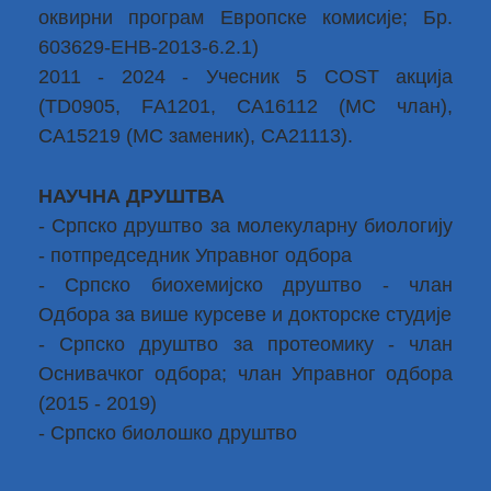
оквирни програм Европске комисије; Бр.
603629-ЕНВ-2013-6.2.1)
2011 - 2024 - Учесник 5 СОSТ акција
(TD0905, FА1201, CА16112 (MC члан),
CА15219 (MC заменик), CА21113).
НАУЧНА ДРУШТВА
- Српско друштво за молекуларну биологију
- потпредседник Управног одбора
- Српско биохемијско друштво - члан
Одбора за више курсеве и докторске студије
- Српско друштво за протеомику - члан
Оснивачког одбора; члан Управног одбора
(2015 - 2019)
- Српско биолошко друштво