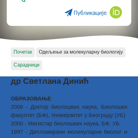
Почетак
Одељење за молекуларну биологију
Сарадници
др Светлана Динић
ОБРАЗОВАЊЕ
2006 - Доктор биолошких наука, Биолошки
факултет (БФ), Универзитет у Београду (УБ)
2000 - Магистар биолошких наука, БФ, УБ
1997 - Дипломирани молекуларни биолог и