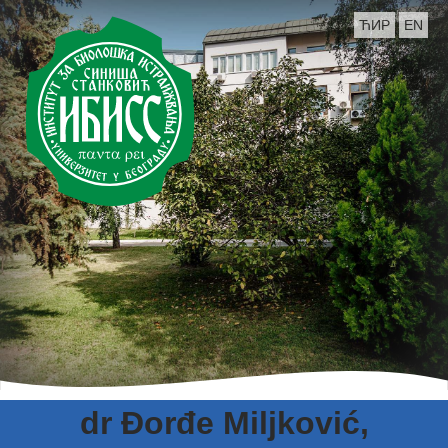
ЋИР
EN
dr Đorđe Miljković,