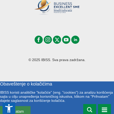
© 2025 IBISS. Sva prava zadržana.
Obaveštenje o kolačićima
IBISS koristi analitičke "kolačiće" (eng. "cookies") za analizu korišćenja
sajta u cilju unapređenja korisničkog iskustva, klikom na "Prihvatam"
dajete saglasnost za korišćenje kolačića.
accessibility_new
Prihvatam