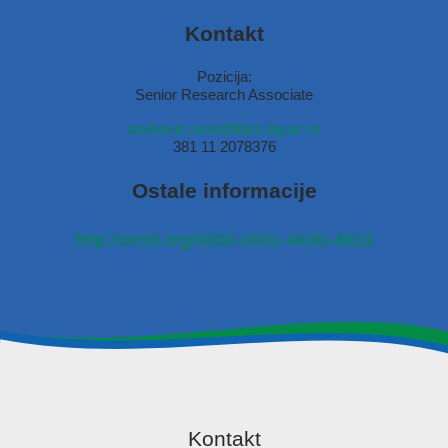
Kontakt
Pozicija:
Senior Research Associate
savkovic.uros@ibiss.bg.ac.rs
381 11 2078376
Ostale informacije
http://orcid.org/0000-0001-9430-4619
Kontakt