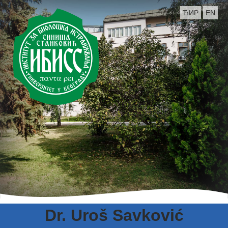
ЋИР
EN
Dr. Uroš Savković