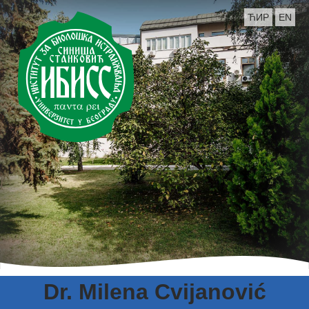
ЋИР
EN
Dr. Milena Cvijanović