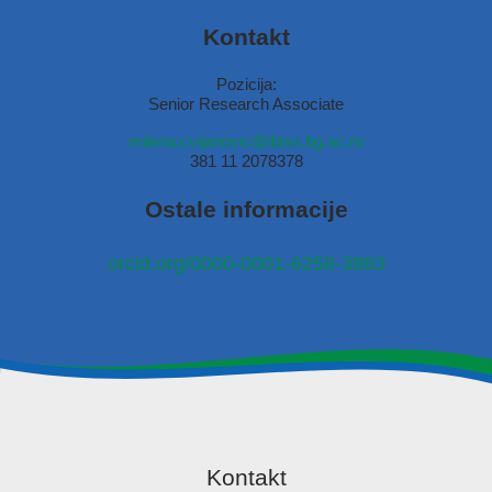
Kontakt
Pozicija:
Senior Research Associate
milena.cvijanovic@ibiss.bg.ac.rs
381 11 2078378
Ostale informacije
orcid.org/0000-0001-6258-3983
Kontakt