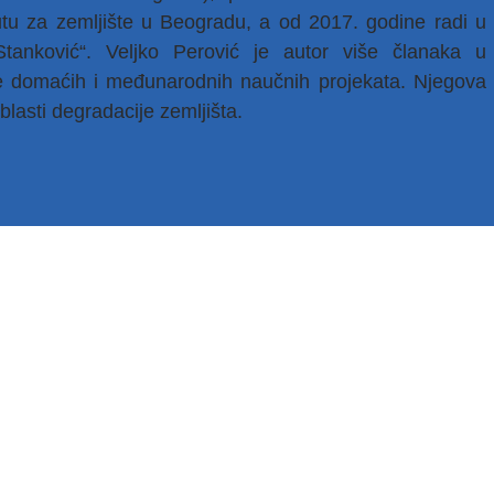
utu za zemlјište u Beogradu, a od 2017. godine radi u
a Stanković“. Velјko Perović je autor više članaka u
še domaćih i međunarodnih naučnih projekata. Nјegova
lasti degradacije zemlјišta.