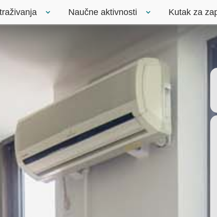
traživanja
Naučne aktivnosti
Kutak za za