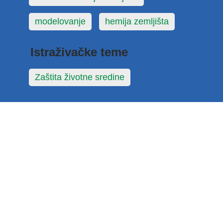
modelovanje
hemija zemljišta
Istraživačke teme
Zaštita životne sredine