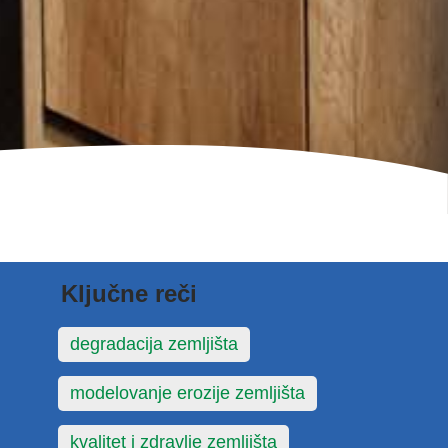
Ključne reči
degradacija zemljišta
modelovanje erozije zemljišta
kvalitet i zdravlje zemljišta