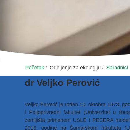
Početak
/
Odeljenje za ekologiju
/
Saradnici
dr Veljko Perović
Velјko Perović je rođen 10. oktobra 1973. go
i Polјoprivredni fakultet (Univerzitet u Be
zemlјišta primenom USLE i PESERA modela 
2015. godine na Šumarskom fakultetu (U