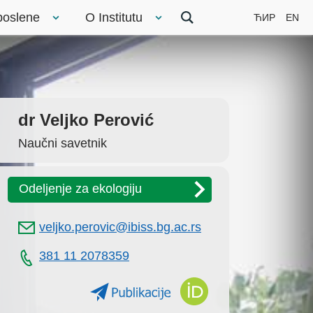
poslene
O Institutu
ЋИР
EN
dr Veljko Perović
Naučni savetnik
Odeljenje za ekologiju
veljko.perovic@ibiss.bg.ac.rs
381 11 2078359