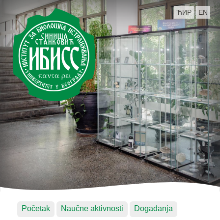
ЋИР
EN
Početak
Naučne aktivnosti
Događanja