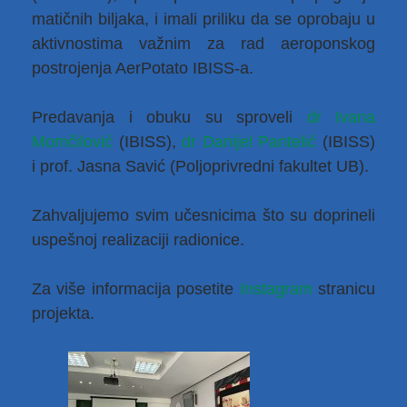
matičnih biljaka, i imali priliku da se oprobaju u
aktivnostima važnim za rad aeroponskog
postrojenja AerPotato IBISS-a.
Predavanja i obuku su sproveli
dr Ivana
Momčilović
(IBISS),
dr Danijel Pantelić
(IBISS)
i prof. Jasna Savić (Poljoprivredni fakultet UB).
Zahvaljujemo svim učesnicima što su doprineli
uspešnoj realizaciji radionice.
Za više informacija posetite
Instagram
stranicu
projekta.