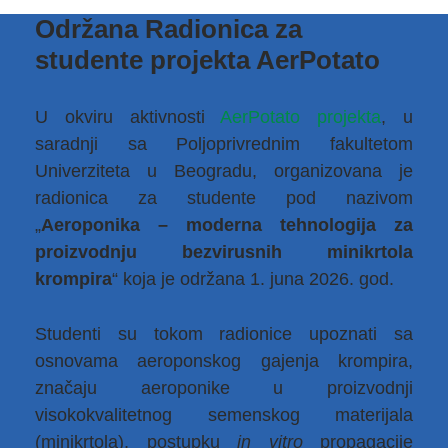
Održana Radionica za
studente projekta AerPotato
U okviru aktivnosti
AerPotato projekta
, u
saradnji sa Poljoprivrednim fakultetom
Univerziteta u Beogradu, organizovana je
radionica za studente pod nazivom
„
Aeroponika – moderna tehnologija za
proizvodnju bezvirusnih minikrtola
krompira
“ koja je održana 1. juna 2026. god.
Studenti su tokom radionice upoznati sa
osnovama aeroponskog gajenja krompira,
značaju aeroponike u proizvodnji
visokokvalitetnog semenskog materijala
(minikrtola), postupku
in vitro
propagacije