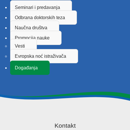
Seminari i predavanja
Odbrana doktorskih teza
Naučna društva
Promocija nauke
Vesti
Evropska noć istraživača
Događanja
Kontakt