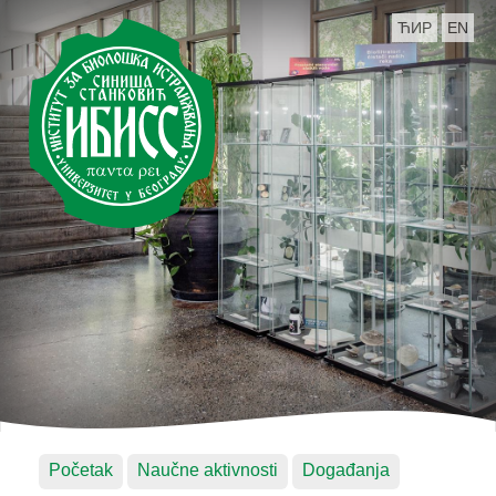
ЋИР
EN
Početak
Naučne aktivnosti
Događanja