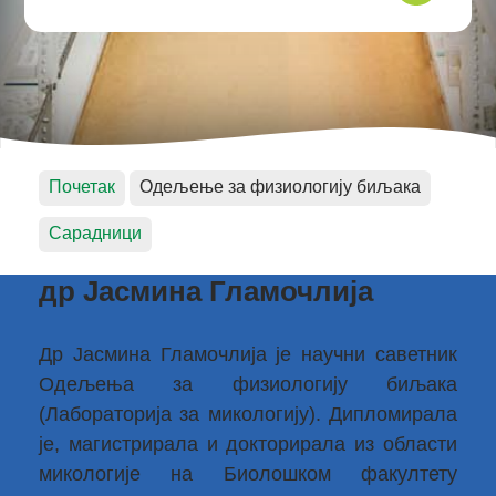
Почетак
Одељење за физиологију биљака
Сарадници
др Јасмина Гламочлија
Др Јасмина Гламочлија је научни саветник
Одељења за физиологију биљака
(Лабораторија за микологију). Дипломирала
је, магистрирала и докторирала из области
микологије на Биолошком факултету