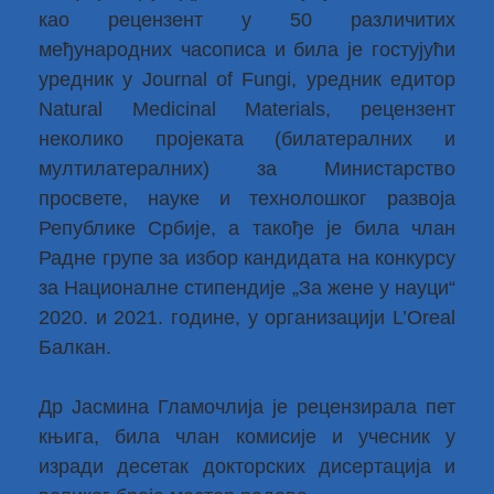
као рецензент у 50 различитих
међународних часописа и била је гостујући
уредник у Journal of Fungi, уредник едитор
Natural Medicinal Materials, рецензент
неколико пројеката (билатералних и
мултилатералних) за Министарство
просвете, науке и технолошког развоја
Републике Србије, а такође је била члан
Радне групе за избор кандидата на конкурсу
за Националне стипендије „За жене у науци“
2020. и 2021. године, у организацији L’Oreal
Балкан.
Др Јасмина Гламочлија је рецензирала пет
књига, била члан комисије и учесник у
изради десетак докторских дисертација и