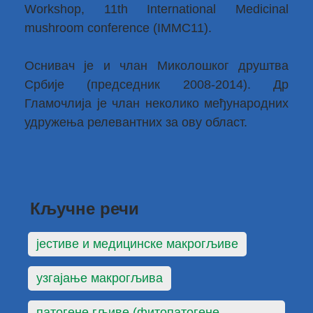
Workshop, 11th International Medicinal
mushroom conference (IMMC11).
Оснивач је и члан Миколошког друштва
Србије (председник 2008-2014). Др
Гламочлија је члан неколико међународних
удружења релевантних за ову област.
Кључне речи
јестиве и медицинске макрогљиве
узгајање макрогљива
патогене гљиве (фитопатогене,