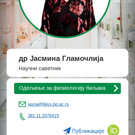
др Јасмина Гламочлија
Научни саветник
Одељење за физиологију биљака
jasna@ibiss.bg.ac.rs
381 11 2078419