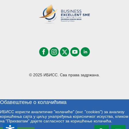
© 2025 ИБИСС. Сва права задржана.
Обавештење о колачићима
ИБИСС користи аналитичке "колачиће" (енг. "cookies") за анализу
коришћења сајта у циљу унапређења корисничког искуства, кликом
на "Прихватам" дајете сагласност за коришћење колачића.