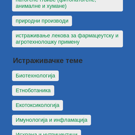
анималне и хумане)
природни производи
истраживање лекова за фармацеутску и
агротехнолошку примену
Истраживачке теме
Биотехнологија
Етноботаника
Екотоксикологија
Имунологија и инфламација
Исхрана и нутрицеутици