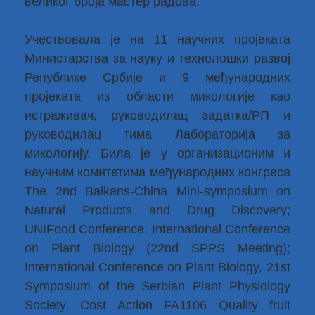
великог броја мастер радова.
Учествовала је на 11 научних пројеката
Министарства за науку и технолошки развој
Републике Србије и 9 међународних
пројеката из области микологије као
истраживач, руководилац задатка/РП и
руководилац тима Лабораторија за
микологију. Била је у организационим и
научним комитетима међународних конгреса
The 2nd Balkans-China Mini-symposium on
Natural Products and Drug Discovery;
UNIFood Conference; International Conference
on Plant Biology (22nd SPPS Meeting);
International Conference on Plant Biology, 21st
Symposium of the Serbian Plant Physiology
Society, Cost Action FA1106 Quality fruit