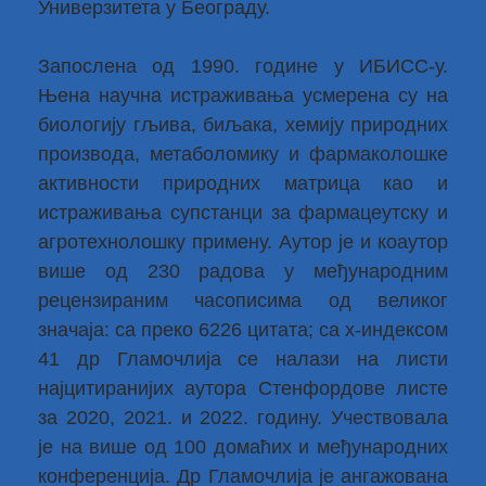
Универзитета у Београду.
Запослена од 1990. године у ИБИСС-у.
Њена научна истраживања усмерена су на
биологију гљива, биљака, хемију природних
производа, метаболомику и фармаколошке
активности природних матрица као и
истраживања супстанци за фармацеутску и
агротехнолошку примену. Аутор је и коаутор
више од 230 радова у међународним
рецензираним часописима од великог
значаја: са преко 6226 цитата; са х-индексом
41 др Гламочлија се налази на листи
најцитиранијих аутора Стенфордове листе
за 2020, 2021. и 2022. годину. Учествовала
је на више од 100 домаћих и међународних
конференција. Др Гламочлија је ангажована