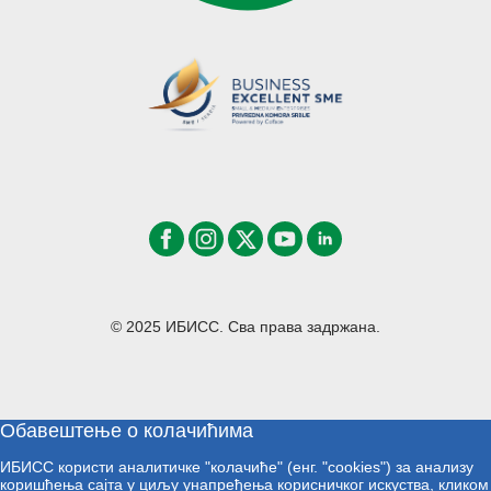
© 2025 ИБИСС. Сва права задржана.
Обавештење о колачићима
ИБИСС користи аналитичке "колачиће" (енг. "cookies") за анализу
коришћења сајта у циљу унапређења корисничког искуства, кликом