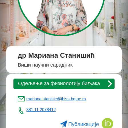
др Мариана Станишић
Виши научни сарадник
Одељење за физиологију биљака
mariana.stanisic@ibiss.bg.ac.rs
381 11 2078412