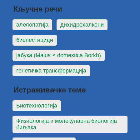
Кључне речи
алелопатија
дихидрохалкони
биопестициди
јабука (Malus × domestica Borkh)
генетичка трансформација
Истраживачке теме
Биотехнологија
Физиологија и молекуларна биологија
биљака