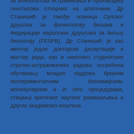
за алелопатска истраживања и производњу
генотипова отпорних на штеточине. Др
Станишић је такође чланица Српског
друштва за физиологију биљака и
Федерације европских друштава за биљну
биологију (FESPB). Др Станишић је као
ментор једне докторске дисертације и
мастер рада, као и неколико студентских
стручно-истраживачких радова, посвећена
обучавању младих кадрова бројним
експерименталним биохемијским,
молекуларним и
in vitro
процедурама,
стицању критичког научног размишљaња и
других академских вештина.