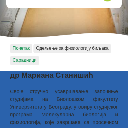
Почетак
Одељење за физиологију биљака
Сарадници
др Мариана Станишић
Своје стручно усавршавање започиње
студијама на Биолошком факултету
Универзитета у Београду, у овиру студијског
програма Молекуларна биологија и
физиологија, које завршава са просечном