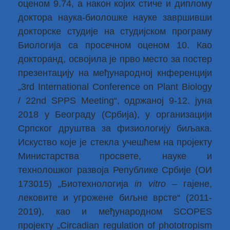
оценом 9.74, а након којих стиче и диплому
доктора наука-биолошке науке завршивши
докторске студије на студијском програму
Биологија са просечном оценом 10. Као
докторанд, освојила је прво место за постер
презентацију на међународној кнференцији
„3rd International Conference on Plant Biology
/ 22nd SPPS Meeting“, одржаној 9-12. јуна
2018 у Београду (Србија), у организацији
Српског друштва за физиологију биљака.
Искуство које је стекла учешћем на пројекту
Министарства просвете, науке и
технолошког развоја Републике Србије (ОИ
173015) „Биотехнологија
in vitro
– гајене,
лековите и угрожене биљне врсте“ (2011-
2019), као и међународном SCOPES
пројекту „Circadian regulation of phototropism