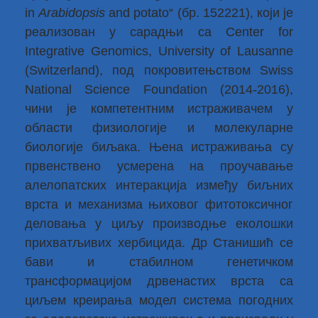
in
Arabidopsis
and potato“ (бр. 152221), који је
реализован у сарадњи са Center for
Integrative Genomics, University of Lausanne
(Switzerland), под покровитењством Swiss
National Science Foundation (2014-2016),
чини је компетентним истраживачем у
области физиологије и молекуларне
биологије биљака. Њена истраживања су
првенствено усмерена на проучавање
алелопатских интеракција између биљних
врста и механизма њиховог фитотоксичног
деловања у циљу производње еколошки
прихватљивих хербицида. Др Станишић се
бави и стабилном генетичком
трансформацијом дрвенастих врста са
циљем креирања модел система погодних