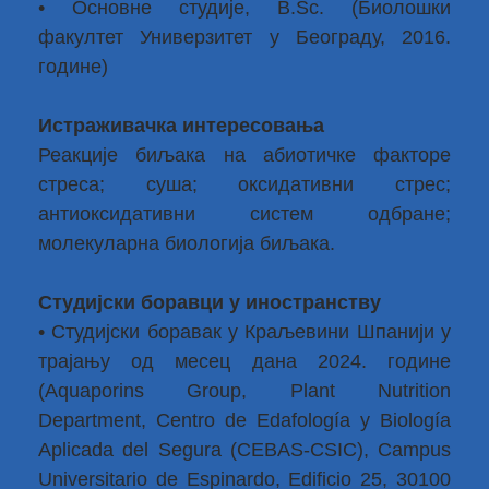
• Основне студије, B.Sc. (Биолошки
факултет Универзитет у Београду, 2016.
године)
Истраживачка интересовања
Реакције биљака на абиотичке факторе
стреса; суша; оксидативни стрес;
антиоксидативни систем одбране;
молекуларна биологија биљака.
Студијски боравци у иностранству
• Студијски боравак у Краљевини Шпанији у
трајању од месец дана 2024. године
(Aquaporins Group, Plant Nutrition
Department, Centro de Edafología y Biología
Aplicada del Segura (CEBAS-CSIC), Campus
Universitario de Espinardo, Edificio 25, 30100