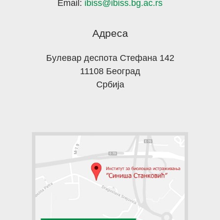
Email:
ibiss@ibiss.bg.ac.rs
Адреса
Булевар деспота Стефана 142
11108 Београд
Србија