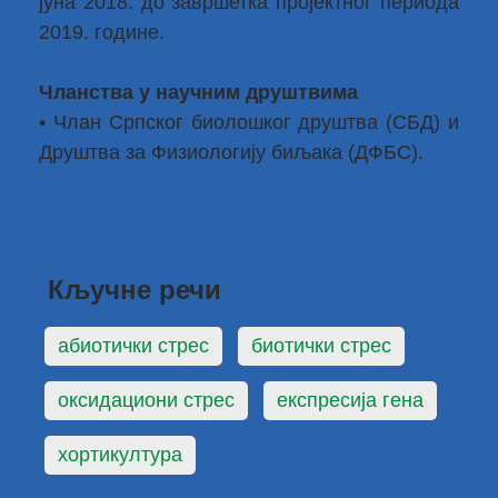
јуна 2018. до завршетка пројектног периода
2019. године.
Чланства у научним друштвима
• Члан Српског биолошког друштва (СБД) и
Друштва за Физиологију биљака (ДФБС).
Кључне речи
абиотички стрес
биотички стрес
оксидациони стрес
експресија гена
хортикултура