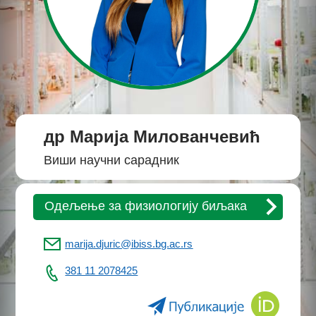
др Марија Милованчевић
Виши научни сарадник
Одељење за физиологију биљака
marija.djuric@ibiss.bg.ac.rs
381 11 2078425