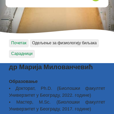
Почетак
Одељење за физиологију биљака
Сарадници
др Марија Милованчевић
Образовање
• Докторат, Ph.D. (Биолошки факултет
Универзитет у Београду, 2022. године)
• Мастер, M.Sc. (Биолошки факултет
Универзитет у Београду, 2017. године)