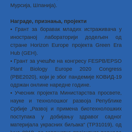
Мурсија, Шпанија).
Награде, признања, пројекти
• Грант за боравак младих истраживача у
иностраној лабораторији додељен од
стране Horizon Europe пројекта Green Era
Hub (GEH).
• Грант за учешће на конгресу FESPB/EPSO
Plant Biology Europe 2020 Congress
(PBE2020), који је због пандемије КОВИД-19
одржан онлине наредне године.
• Учесник пројекта Министарства просвете,
науке и технолошког развоја Републике
Србије „Развој и примена биотехнолошких
поступака у добијању здравог садног
материјала украсних биљака“ (ТР31019), од