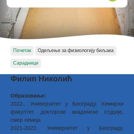
Почетак
Одељење за физиологију биљака
Сарадници
Филип Николић
Образовање:
2022-, Универзитет у Београду, Хемијски
факултет, докторске академске студије,
смер хемија
2021-2022, Универзитет у Београду,