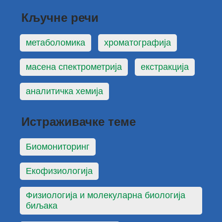
Кључне речи
метаболомика
хроматографија
масена спектрометрија
екстракција
аналитичка хемија
Истраживачке теме
Биомониторинг
Екофизиологија
Физиологија и молекуларна биологија
биљака