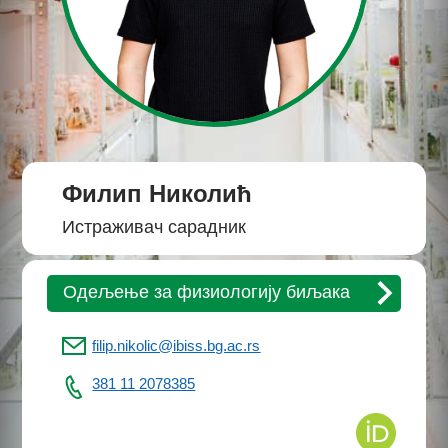
Филип Николић
Истраживач сарадник
Одељење за физиологију биљака
filip.nikolic@ibiss.bg.ac.rs
381 11 2078385