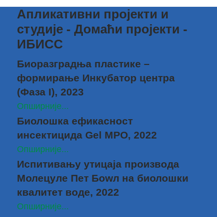
Апликативни пројекти и
студије - Домаћи пројекти -
ИБИСС
Биоразградња пластике –
формирање Инкубатор центра
(Фаза I), 2023
Опширније...
Биолошкa ефикасност
инсектицида Gel MPO, 2022
Опширније...
Испитивању утицаја производа
Молецуле Пет Боwл на биолошки
квалитет воде, 2022
Опширније...