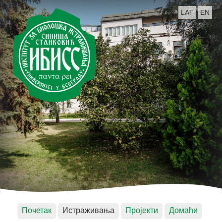
LAT
EN
Почетак
Истраживања
Пројекти
Домаћи