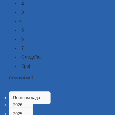
2
3
4
5
6
7
Следећа
Крај
Страна 4 од 7
Програм рада
2026
2025