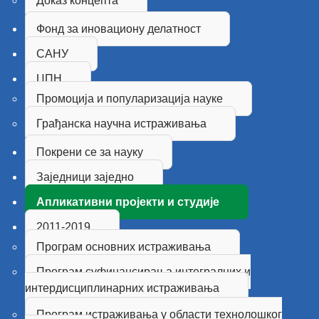
Доказ концепта
Фонд за иновациону делатност
САНУ
ЦПН
Промоција и популаризација науке
Грађанска научна истраживања
Покрени се за науку
Заједници заједно
Апликативни пројекти и студије
2011-2019
Програм основних истраживања
Програм суфинансирања интегралних и
интердисциплинарних истраживања
Програм истраживања у области технолошког