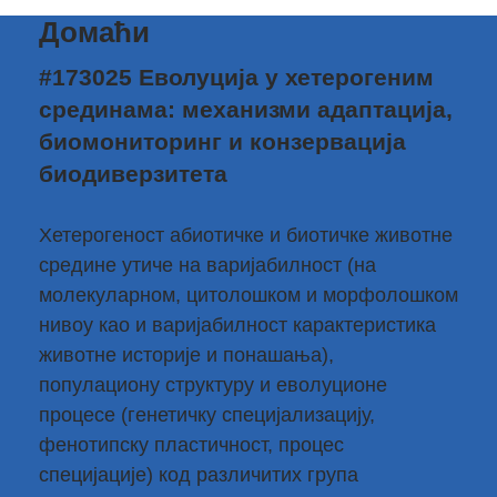
Домаћи
#173025 Еволуција у хетерогеним
срединама: механизми адаптација,
биомониторинг и конзервација
биодиверзитета
Хетерогеност абиотичке и биотичке животне
средине утиче на варијабилност (на
молекуларном, цитолошком и морфолошком
нивоу као и варијабилност карактеристика
животне историје и понашања),
популациону структуру и еволуционе
процесе (генетичку специјализацију,
фенотипску пластичност, процес
специјације) код различитих група