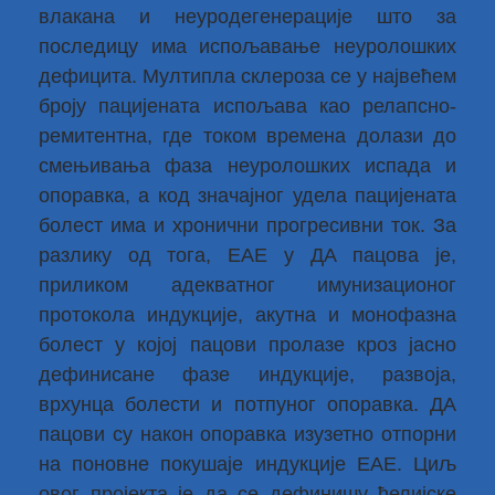
влакана и неуродегенерације што за
последицу има испољавање неуролошких
дефицита. Мултипла склероза се у највећем
броју пацијената испољава као релапсно-
ремитентна, где током времена долази до
смењивања фаза неуролошких испада и
опоравка, а код значајног удела пацијената
болест има и хронични прогресивни ток. За
разлику од тога, ЕАЕ у ДА пацова је,
приликом адекватног имунизационог
протокола индукције, акутна и монофазна
болест у којој пацови пролазе кроз јасно
дефинисане фазе индукције, развоја,
врхунца болести и потпуног опоравка. ДА
пацови су након опоравка изузетно отпорни
на поновне покушаје индукције ЕАЕ. Циљ
овог пројекта је да се дефинишу ћелијске