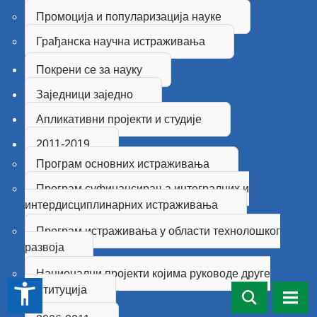
Промоција и популаризација науке
Грађанска научна истраживања
Покрени се за науку
Заједници заједно
Апликативни пројекти и студије
2011-2019
Програм основних истраживања
Програм суфинансирања интегралних и
интердисциплинарних истраживања
Програм истраживања у области технолошког
развоја
Национални пројекти којима руководе друге
accessibility_new
институција