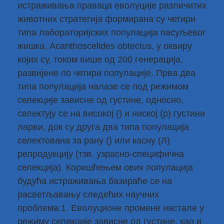
истраживања праваца еволуције различитих
животних стратегија формирана су четири
типа лабораторијских популација пасуљевог
жишка, Acanthoscelides obtectus, у оквиру
којих су, током више од 200 генерација,
развијене по четири популације. Прва два
типа популација налазе се под режимом
селекције зависне од густине, односно,
селектују се на високој () и ниској (р) густини
ларви, док су друга два типа популација
селектована за рану () или касну (Л)
репродукцију (тзв. узрасно-специфична
селекција). Коришћењем ових популација
будућа истраживања базираће се на
расветљавању следећих научних
проблема:1. Еволуционе промене настале у
режиму селекције зависне од густине, као и