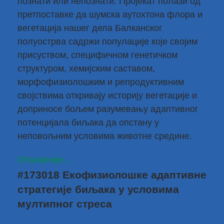
познати или непознати. Пројекат полази од
претпоставке да шумска аутохтона флора и
вегетација нашег дела Балканског
полуострва садржи популације које својим
присуством, специфичном генетичком
структуром, хемијским саставом,
морфофизиолошким и репродуктивним
својствима откривају историју вегетације и
доприносе бољем разумевању адаптивног
потенцијала биљака да опстану у
неповољним условима животне средине.
Опширније...
#173018 Екофизиолошке адаптивне
стратегије биљака у условима
мултипног стреса