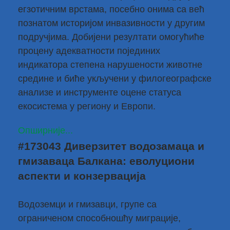
егзотичним врстама, посебно онима са већ
познатом историјом инвазивности у другим
подручјима. Добијени резултати омогућиће
процену адекватности појединих
индикатора степена нарушености животне
средине и биће укључени у филогеографске
анализе и инструменте оцене статуса
екосистема у региону и Европи.
Опширније...
#173043 Диверзитет водозамаца и
гмизаваца Балкана: еволуциони
аспекти и конзервација
Водоземци и гмизавци, групе са
ограниченом способношћу миграције,