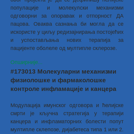
популације и молекулски механизми
одговорни за опоравак и отпорност ДА
пацова. Оваква сазнања би могла да се
искористе у циљу редизајнирања постојећих
и успостављања нових терапија за
пацијенте оболеле од мултипле склерозе.
Опширније...
#173013 Молекуларни механизми
физиолошке и фармаколошке
контроле инфламације и канцера
Модулација имунског одговора и ћелијске
смрти је кључна стратегија у терапији
канцера и инфламаторних болести попут
мултипле склепозе, дијабетеса типа 1 или 2.