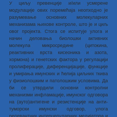
У циљу превенције и/или усмерене
модулације ових поремећаја неопходно је
разумевање основних молекуларних
механизама њихове контроле, што је и циљ
овог пројекта. Стога се испитује улога и
начин деловања биолошки активних
молекула микросредине (цитокина,
реактивних врста кисеоника и азота,
хормона) и генетских фактора у регулацији
пролиферације, диференцијације, функције
и умирања имунских и ћелија циљних ткива
у физиолошким и патолошким условима. Да
би се утврдили основни контролни
механизми инфламације, имунског одговора
на (ауто)антигене и резистенције на анти-
туморски имунски одговор, улога
релевантних интерцелуларних медијатора и