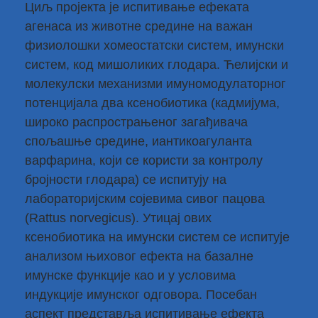
Циљ пројекта је испитивање ефеката
агенаса из животне средине на важан
физиолошки хомеостатски систем, имунски
систем, код мишоликих глодара. Ћелијски и
молекулски механизми имуномодулаторног
потенцијала два ксенобиотика (кадмијума,
широко распрострањеног загађивача
спољашње средине, иантикоагуланта
варфарина, који се користи за контролу
бројности глодара) се испитују на
лабораторијским сојевима сивог пацова
(Rattus norvegicus). Утицај ових
ксенобиотика на имунски систем се испитује
анализом њиховог ефекта на базалне
имунске функције као и у условима
индукције имунског одговора. Посебан
аспект представља испитивање ефекта