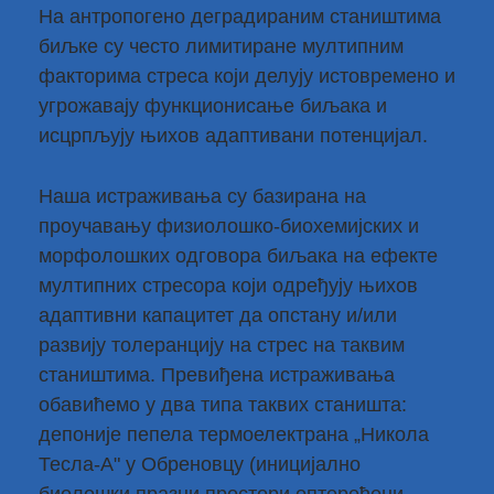
На антропогено деградираним стаништима
биљке су често лимитиране мултипним
факторима стреса који делују истовремено и
угрожавају функционисање биљака и
исцрпљују њихов адаптивани потенцијал.
Наша истраживања су базирана на
проучавању физиолошко-биохемијских и
морфолошких одговора биљака на ефекте
мултипних стресора који одређују њихов
адаптивни капацитет да опстану и/или
развију толеранцију на стрес на таквим
стаништима. Превиђена истраживања
обавићемо у два типа таквих станишта:
депоније пепела термоелектрана „Никола
Тесла-А" у Обреновцу (иницијално