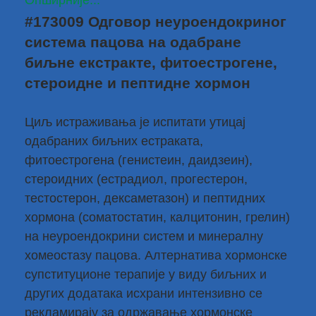
Опширније...
#173009 Одговор неуроендокриног
система пацова на одабране
биљне екстракте, фитоестрогене,
стероидне и пептидне хормон
Циљ истраживања је испитати утицај
одабраних биљних естраката,
фитоестрогена (генистеин, даидзеин),
стероидних (естрадиол, прогестерон,
тестостерон, дексаметазон) и пептидних
хормона (соматостатин, калцитонин, грелин)
на неуроендокрини систем и минералну
хомеостазу пацова. Алтернатива хормонске
супституционе терапије у виду биљних и
других додатака исхрани интензивно се
рекламирају за одржавање хормонске