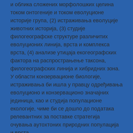
и облика сложених морфолошких целина
током онтогеније и током еволуционе
историје група, (2) истраживања еволуције
животних историја, (3) студије
филогеографске структуре различитих
еволуционих линија, врста и комплекса
врста, (4) анализе утицаја екогеографских
фактора на распрострањење таксона,
филогеографских линија и хибридних зона.
У области конзервационе биологије,
истраживања би ишла у правцу одређивања
еволуционо и конзервационо значајних
јединица, као и студија популационе
екологије, чиме би се дошло до података
релевантних за поставке стратегија
очувања аутохтоних природних популација
и врста.