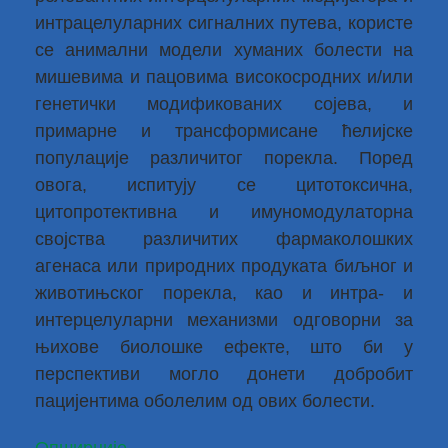
интрацелуларних сигналних путева, користе
се анимални модели хуманих болести на
мишевима и пацовима високосродних и/или
генетички модификованих сојева, и
примарне и трансформисане ћелијске
популације различитог порекла. Поред
овога, испитују се цитотоксична,
цитопротективна и имуномодулаторна
својства различитих фармаколошких
агенаса или природних продуката биљног и
животињског порекла, као и интра- и
интерцелуларни механизми одговорни за
њихове биолошке ефекте, што би у
перспективи могло донети добробит
пацијентима оболелим од ових болести.