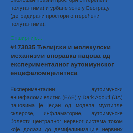
биолошки празни простори оптерећени
полутантима) и урбане зоне у Београду
(деградирани простори оптерећени
полутантима).
Опширније...
#173035 Ћелијски и молекулски
механизми опоравка пацова од
експерименталног аутоимунског
енцефаломијелитиса
Експериментални аутоимунски
енцефаломијелитис (ЕАЕ) у Dark Agouti (ДА)
пацовима је један од модела мултипле
склерозе, инфламаторне, аутоимунске
болести централног нервног система током
које долази до демијелинизације нервних