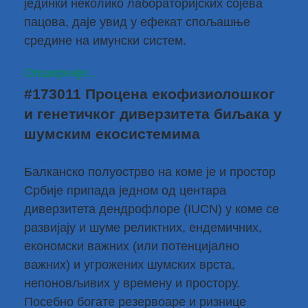
јединки неколико лабораторијских сојева
пацова, даје увид у ефекат спољашње
средине на имунски систем.
Опширније...
#173011 Процена екофизиолошког
и генетичког диверзитета биљака у
шумским екосистемима
Балканско полуострво на коме је и простор
Србије припада једном од центара
диверзитета дендрофлоре (IUCN) у коме се
развијају и шуме реликтних, ендемичних,
економски важних (или потенцијално
важних) и угрожених шумских врста,
непоновљивих у времену и простору.
Посебно богате резервоаре и ризнице