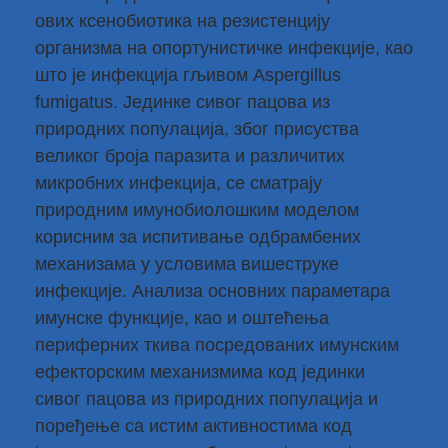
ових ксенобиотика на резистенцију
организма на опортунистичке инфекције, као
што је инфекција гљивом Aspergillus
fumigatus. Јединке сивог пацова из
природних популација, због присуства
великог броја паразита и различитих
микробних инфекција, се сматрају
природним имунобиолошким моделом
корисним за испитивање одбрамбених
механизама у условима вишеструке
инфекције. Анализа основних параметара
имунске функције, као и оштећења
периферних ткива посредованих имунским
ефекторским механизмима код јединки
сивог пацова из природних популација и
поређење са истим активностима код