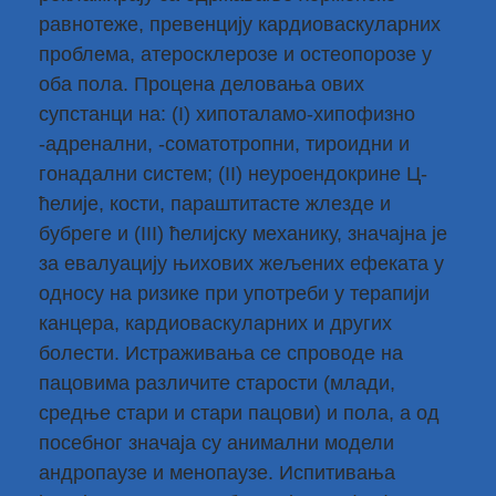
равнотеже, превенцију кардиоваскуларних
проблема, атеросклерозе и остеопорозе у
оба пола. Процена деловања ових
супстанци на: (I) хипоталамо-хипофизно
-адренални, -соматотропни, тироидни и
гонадални систем; (II) неуроендокрине Ц-
ћелије, кости, параштитасте жлезде и
бубреге и (III) ћелијску механику, значајна је
за евалуацију њихових жељених ефеката у
односу на ризике при употреби у терапији
канцера, кардиоваскуларних и других
болести. Истраживања се спроводе на
пацовима различите старости (млади,
средње стари и стари пацови) и пола, а од
посебног значаја су анимални модели
андропаузе и менопаузе. Испитивања