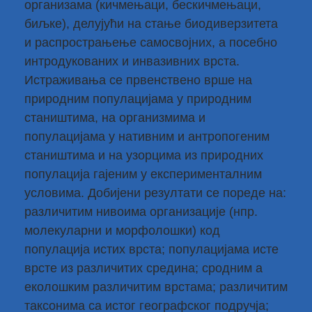
организама (кичмењаци, бескичмењаци,
биљке), делујући на стање биодиверзитета
и распрострањење самосвојних, а посебно
интродукованих и инвазивних врста.
Истраживања се првенствено врше на
природним популацијама у природним
стаништима, на организмима и
популацијама у нативним и антропогеним
стаништима и на узорцима из природних
популација гајеним у експерименталним
условима. Добијени резултати се пореде на:
различитим нивоима организације (нпр.
молекуларни и морфолошки) код
популација истих врста; популацијама исте
врсте из различитих средина; сродним а
еколошким различитим врстама; различитим
таксонима са истог географског подручја;