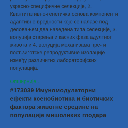
узрасно-специфичне селекције, 2.
Квантитативно-генетичка основа компоненти
адаптивне вредности које се налазе под
деловањем два наведена типа селекције, 3.
волуција старења и касних фаза адултног
живота и 4. волуција механизама пре- и
пост-зиготске репродуктивне изолације
између различитих лабораторијских
популација.
Опширније...
#173039 Имуномодулаторни
ефекти ксенобиотика и биотичких
фактора животне средине на
популације мишоликих глодара