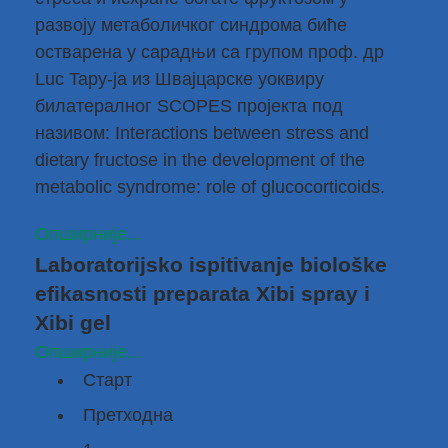
развоју метаболичког синдрома биће
остварена у сарадњи са групом проф. др
Luc Tapy-ја из Швајцарске уоквиру
билатералног SCOPES пројекта под
називом: Interactions between stress and
dietary fructose in the development of the
metabolic syndrome: role of glucocorticoids.
Опширније...
Laboratorijsko ispitivanje biološke
efikasnosti preparata Xibi spray i
Xibi gel
Опширније...
Старт
Претходна