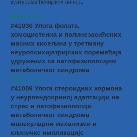
културама ћелијских линија.
Опширније...
#41030 Улога фолата,
хомоцистеина и полинезасићених
масних киселина у третману
неуропсихијатријских поремећаја
удружених са патофизиологијом
метаболичког синдрома
Опширније...
#41009 Улога стероидних хормона
у неуроендокриној адаптацији на
стрес и патофизиологији
метаболичког синдрома
молекуларни механизми и
клиничке импликације