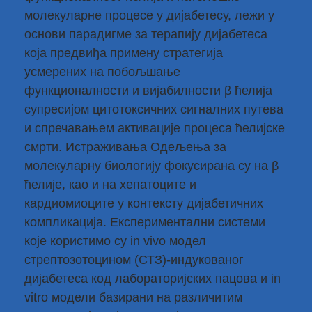
молекуларне процесе у дијабетесу, лежи у
основи парадигме за терапију дијабетеса
која предвиђа примену стратегија
усмерених на побољшање
функционалности и вијабилности β ћелија
супресијом цитотоксичних сигналних путева
и спречавањем активације процеса ћелијске
смрти. Истраживања Одељења за
молекуларну биологију фокусирана су на β
ћелије, као и на хепатоците и
кардиомиоците у контексту дијабетичних
компликација. Експериментални системи
које користимо су in vivo модел
стрептозотоцином (СТЗ)-индукованог
дијабетеса код лабораторијских пацова и in
vitro модели базирани на различитим