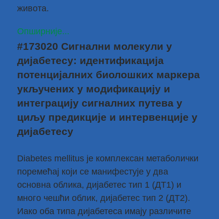
живота.
Опширније...
#173020 Сигнални молекули у
дијабетесу: идентификација
потенцијалних биолошких маркера
укључених у модификацију и
интеграцију сигналних путева у
циљу предикције и интервенције у
дијабетесу
Diabetes mellitus је комплексан метаболички
поремећај који се манифестује у два
основна облика, дијабетес тип 1 (ДТ1) и
много чешћи облик, дијабетес тип 2 (ДТ2).
Иако оба типа дијабетеса имају различите