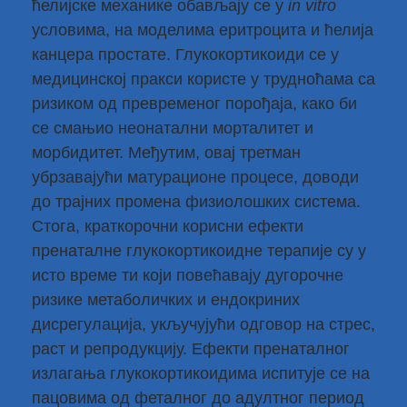
ћелијске механике обављају се у
in vitro
условима, на моделима еритроцита и ћелија
канцера простате. Глукокортикоиди се у
медицинској пракси користе у трудноћама са
ризиком од превременог порођаја, како би
се смањио неонатални морталитет и
морбидитет. Међутим, овај третман
убрзавајући матурационе процесе, доводи
до трајних промена физиолошких система.
Стога, краткорочни корисни ефекти
пренаталне глукокортикоидне терапије су у
исто време ти који повећавају дугорочне
ризике метаболичких и ендокриних
дисрегулација, укључујући одговор на стрес,
раст и репродукцију. Ефекти пренаталног
излагања глукокортикоидима испитује се на
пацовима од феталног до адултног период