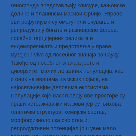
генофонда представљају клисуре, кањонске
долине и планински масиви Србије. Управо
ови рефугијуми су омогућили очување и
репродукцију богате и разноврсне флоре,
посебно терцијерних реликата и
ендемореликата и представљају праве
музеје in vivo од посебног значаја за науку.
Такође од посебног значаја јесте и
диверзитет малих локалних популација, као
и оних на ивицама шумских појаса, на
најосетљивијим деловима екосистема.
Популације које насељавају ове просторе су
прави истраживачки изазови јер су њихова
генетичка структура, хемијски састав,
морфофизиолошка својства и
репродуктивни потенцијал још увек мало