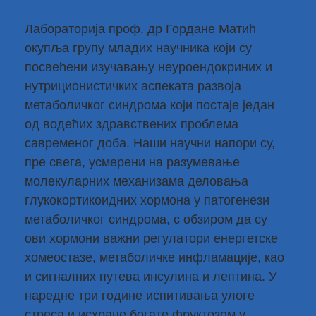
Лабораторија проф. др Гордане Матић
окупља групу младих научника који су
посвећени изучавању неуроендокриних и
нутриционистичких аспеката развоја
метаболичког синдрома који постаје један
од водећих здравствених проблема
савременог доба. Наши научни напори су,
пре свега, усмерени на разумевање
молекуларних механизама деловања
глукокортикоидних хормона у патогенези
метаболичког синдрома, с обзиром да су
ови хормони важни регулатори енергетске
хомеостазе, метаболичке инфламације, као
и сигналних путева инсулина и лептина. У
наредне три године испитивања улоге
стреса и исхране богате фруктозом у