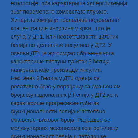
етиологије, оба карактерише хипергликемија
због поремећене хомеостазе глукозе.
Хипергликемија је последица недовољне
концентрације инсулина у крви, што је
случај у ДТ1, или неосетљивости циљних
ћелија на деловање инсулина у ДТ2. У
основи ДТ1 је аутоимуно обољење кога
карактерише потпуни губитак β ћелија
панкреаса које производе инсулин.
Нестанак β ћелија у ДТ1 одвија се
релативно брзо у поређењу са смањењем
броја функционалних β ћелија у ДТ2 кога
карактерише прогресиван губитак
функционалности ћелија и потепено
смањење њиховог броја. Разјашњење
молекуларних механизама који регулишу
функционалност ћелија и патолошке