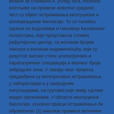
везане за станишта и, услед тога, посебно
осетљиве на промене животне средине,
чест су објект истраживања еволуционе и
конзервационе биологије. То се посебно
односи на водоземце и гмизавце Балканског
полуострва, које представља сложен
рефугијални центар, са великим бројем
таксона и високом ендемичношћу, који су
резултат високе стопе алопатричких и
парапатричких специјација и великог броја
хибридних зона. У оквиру овог пројекта
предвиђена су интегративна истраживања,
у лабораторији и у природним
популацијама, на групама које имају одлике
модел-организама. У области еволуционе
биологије, основни правци истраживања би
обухватили: (1) анализе промена величине