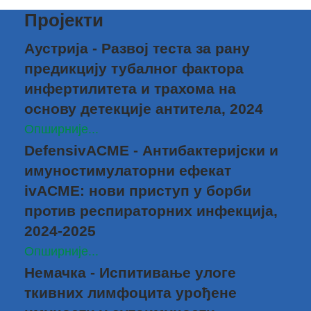
Пројекти
Аустрија - Развој теста за рану
предикцију тубалног фактора
инфертилитета и трахома на
основу детекције антитела, 2024
Опширније...
DefensivACME - Антибактеријски и
имуностимулаторни ефекат
ivACME: нови приступ у борби
против респираторних инфекција,
2024-2025
Опширније...
Немачка - Испитивање улоге
ткивних лимфоцита урођене