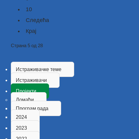
10
Следећа
Крај
Страна 5 од 28
Истраживачке теме
Истраживачи
Пројекти
Домаћи
Програм рада
2024
2023
2022