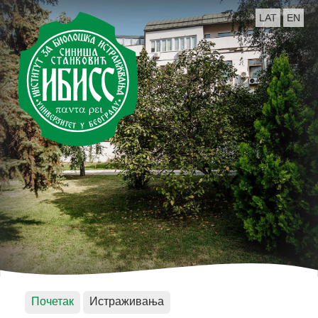
LAT
EN
Почетак
Истраживања