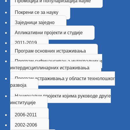
Промоција и популаризација науке
Покрени се за науку
Заједници заједно
Апликативни пројекти и студије
2011-2019
Програм основних истраживања
Програм суфинансирања интегралних и
интердисциплинарних истраживања
Програм истраживања у области технолошког
развоја
Национални пројекти којима руководе друге
институцијe
2006-2011
2002-2006