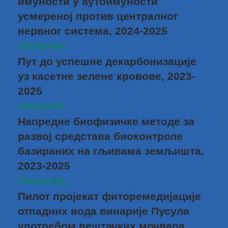
имуности у аутоимуности
усмереној против централног
нервног система, 2024-2025
Опширније...
Пут до успешне декарбонизације
уз касетне зелене кровове, 2023-
2025
Опширније...
Напредне биофизичке методе за
развој средстава биоконтроле
базираних на гљивама земљишта,
2023-2025
Опширније...
Пилот пројекат фиторемедијације
отпадних вода винарије Пусула
употребом вештачких мочвара,