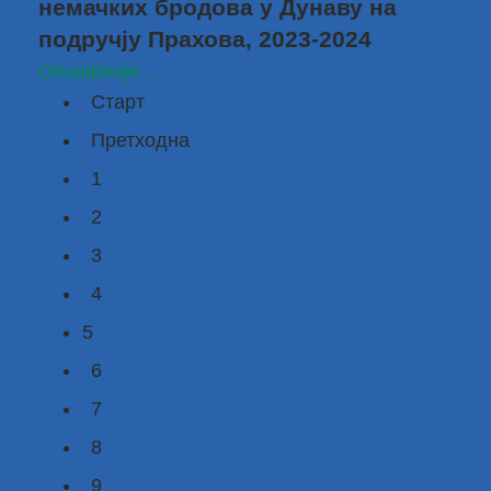
немачких бродова у Дунаву на
подручју Прахова, 2023-2024
Опширније...
Старт
Претходна
1
2
3
4
5
6
7
8
9