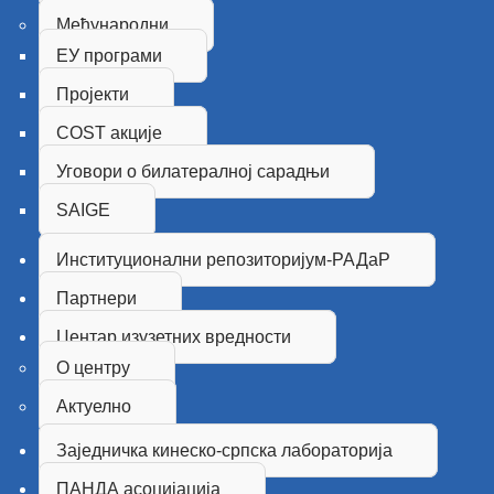
Међународни
ЕУ програми
Пројекти
COST акције
Уговори о билатералној сарадњи
SAIGE
Институционални репозиторијум-РАДаР
Партнери
Центар изузетних вредности
О центру
Актуелно
Заједничка кинеско-српска лабораторија
ПАНДА асоцијација