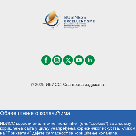
© 2025 ИБИСС. Сва права задржана.
Обавештење о колачићима
ИБИСС користи аналитичке "колачиће" (енг. "cookies") за анализу
коришћења сајта у циљу унапређења корисничког искуства, кликом
на "Прихватам" дајете сагласност за коришћење колачића.