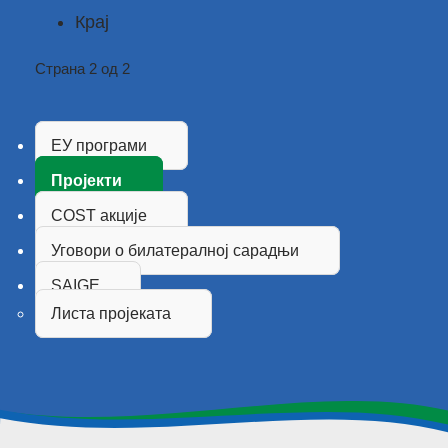
Крај
Страна 2 од 2
ЕУ програми
Пројекти
COST акције
Уговори о билатералној сарадњи
SAIGE
Листа пројеката