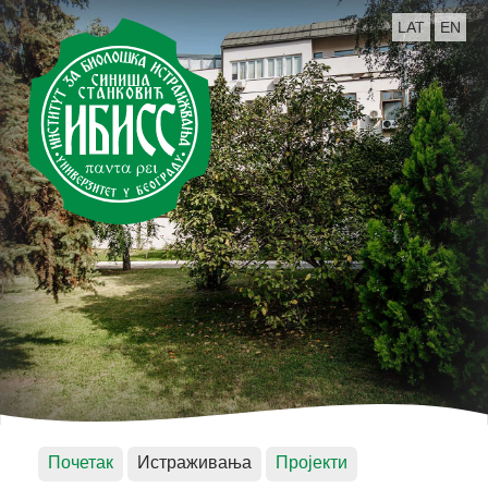
LAT
EN
Почетак
Истраживања
Пројекти