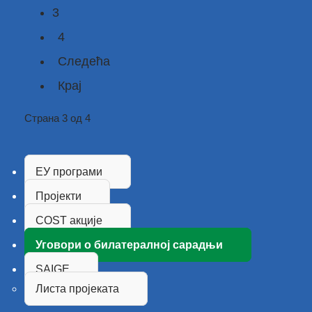
3
4
Следећа
Крај
Страна 3 од 4
ЕУ програми
Пројекти
COST акције
Уговори о билатералној сарадњи
SAIGE
Листа пројеката