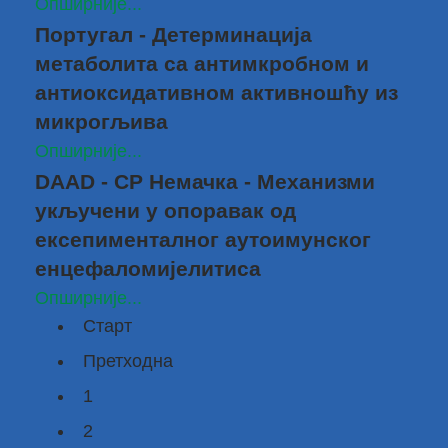
Опширније...
Португал - Детерминација
метаболита са антимкробном и
антиоксидативном активношћу из
микрогљива
Опширније...
DAAD - СР Немачка - Механизми
укључени у опоравак од
ексепименталног аутоимунског
енцефаломијелитиса
Опширније...
Старт
Претходна
1
2