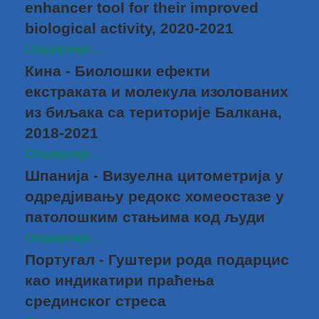
enhancer tool for their improved
biological activity, 2020-2021
Опширније...
Кина - Биолошки ефекти
екстраката и молекула изолованих
из биљака са територије Балкана,
2018-2021
Опширније...
Шпанија - Визуелна цитометрија у
одредјивању редокс хомеостазе у
патолошким стањима код људи
Опширније...
Португал - Гуштери рода подарцис
као индикатири праћења
срединског стреса