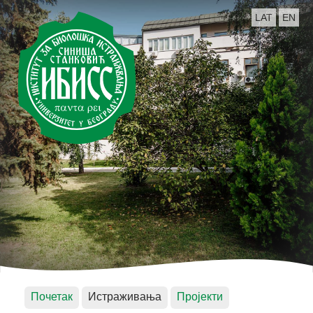
LAT
EN
Почетак
Истраживања
Пројекти