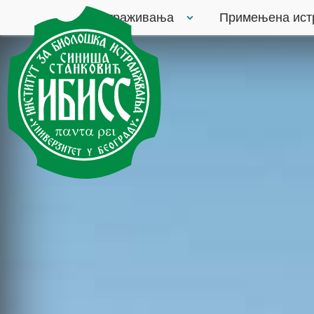
Истраживања
Примењена ис