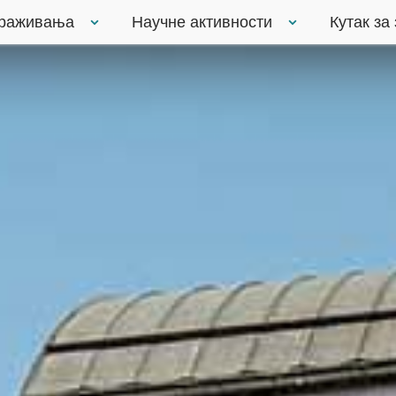
траживања
Научне активности
Кутак за