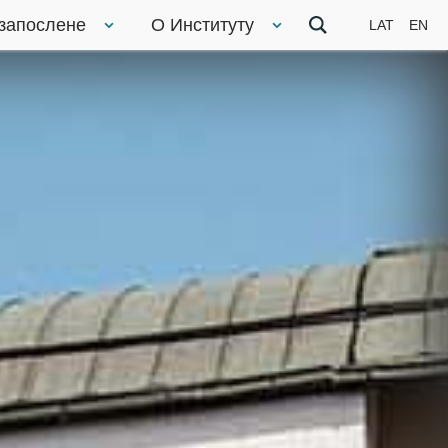
 запослене
О Институту
LAT
EN