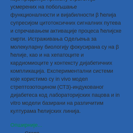
усмерених на побољшање
функционалности и вијабилности β ћелија
супресијом цитотоксичних сигналних путева
и спречавањем активације процеса ћелијске
смрти. Истраживања Одељења за
молекуларну биологију фокусирана су на β
ћелије, као и на хепатоците и
кардиомиоците у контексту дијабетичних
компликација. Експериментални системи
које користимо су in vivo модел
стрептозотоцином (СТЗ)-индукованог
дијабетеса код лабораторијских пацова и in
vitro модели базирани на различитим
културама ћелијских линија.
Опширније...