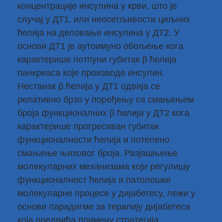
концентрације инсулина у крви, што је
случај у ДТ1, или неосетљивости циљних
ћелија на деловање инсулина у ДТ2. У
основи ДТ1 је аутоимуно обољење кога
карактерише потпуни губитак β ћелија
панкреаса које производе инсулин.
Нестанак β ћелија у ДТ1 одвија се
релативно брзо у поређењу са смањењем
броја функционалних β ћелија у ДТ2 кога
карактерише прогресиван губитак
функционалности ћелија и потепено
смањење њиховог броја. Разјашњење
молекуларних механизама који регулишу
функционалност ћелија и патолошке
молекуларне процесе у дијабетесу, лежи у
основи парадигме за терапију дијабетеса
која предвиђа примену стратегија