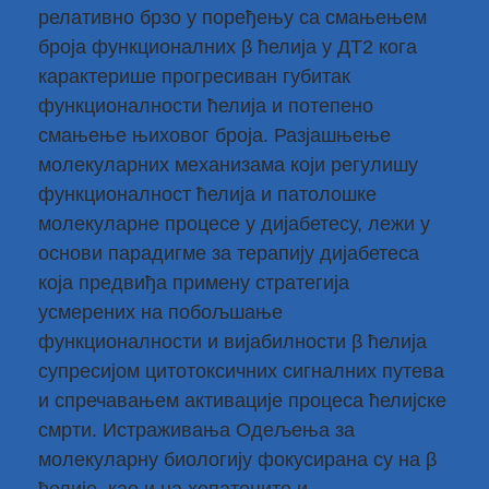
релативно брзо у поређењу са смањењем
броја функционалних β ћелија у ДТ2 кога
карактерише прогресиван губитак
функционалности ћелија и потепено
смањење њиховог броја. Разјашњење
молекуларних механизама који регулишу
функционалност ћелија и патолошке
молекуларне процесе у дијабетесу, лежи у
основи парадигме за терапију дијабетеса
која предвиђа примену стратегија
усмерених на побољшање
функционалности и вијабилности β ћелија
супресијом цитотоксичних сигналних путева
и спречавањем активације процеса ћелијске
смрти. Истраживања Одељења за
молекуларну биологију фокусирана су на β