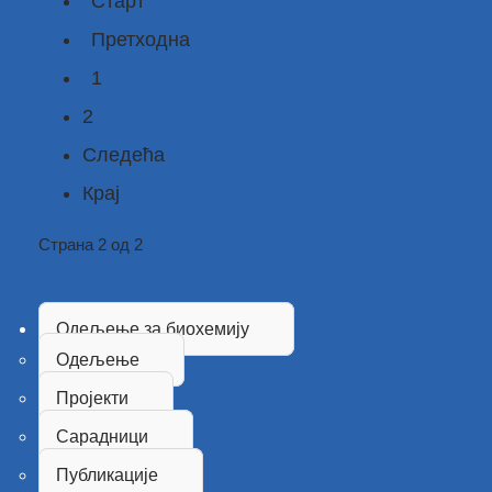
Старт
Претходна
1
2
Следећа
Крај
Страна 2 од 2
Одељење за биохемију
Одељење
Пројекти
Сарадници
Публикације