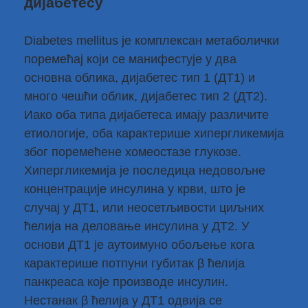
дијабетесу
Diabetes mellitus је комплексан метаболички
поремећај који се манифестује у два
основна облика, дијабетес тип 1 (ДТ1) и
много чешћи облик, дијабетес тип 2 (ДТ2).
Иако оба типа дијабетеса имају различите
етиологије, оба карактерише хипергликемија
због поремећене хомеостазе глукозе.
Хипергликемија је последица недовољне
концентрације инсулина у крви, што је
случај у ДТ1, или неосетљивости циљних
ћелија на деловање инсулина у ДТ2. У
основи ДТ1 је аутоимуно обољење кога
карактерише потпуни губитак β ћелија
панкреаса које производе инсулин.
Нестанак β ћелија у ДТ1 одвија се