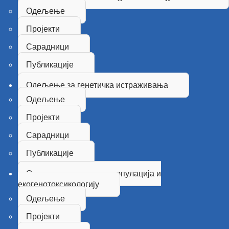
Одељење
Пројекти
Сарадници
Публикације
Одељење за генетичка истраживања
Одељење
Пројекти
Сарадници
Публикације
Одељење за генетику популација и
екогенотоксикологију
Одељење
Пројекти