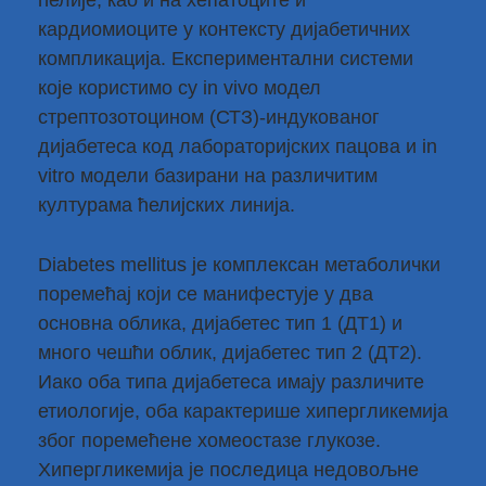
ћелије, као и на хепатоците и
кардиомиоците у контексту дијабетичних
компликација. Експериментални системи
које користимо су in vivo модел
стрептозотоцином (СТЗ)-индукованог
дијабетеса код лабораторијских пацова и in
vitro модели базирани на различитим
културама ћелијских линија.
Diabetes mellitus је комплексан метаболички
поремећај који се манифестује у два
основна облика, дијабетес тип 1 (ДТ1) и
много чешћи облик, дијабетес тип 2 (ДТ2).
Иако оба типа дијабетеса имају различите
етиологије, оба карактерише хипергликемија
због поремећене хомеостазе глукозе.
Хипергликемија је последица недовољне