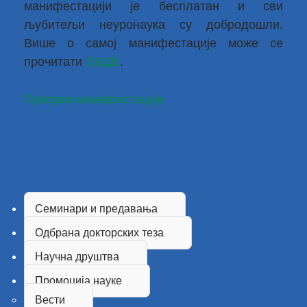
манифестацији је бесплатан и сви
љубитељи неуронаука су добродошли.
Више о самој манифестације може се
прочитати
ОВДЕ
.
Програм манифестације
Семинари и предавања
Одбрана докторских теза
Научна друштва
Промоција науке
Вести