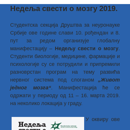
Недеља свести о мозгу 2019.
Студентска секција Друштва за неуронауке
Србије ове године слави 10. рођендан и 8.
пут за редом организује глобалну
манифестацију –
Недељу свести о мозгу
.
Студенти биологије, медицине, фармације и
психологије су се потрудили и припремили
разноврстан програм на тему развића
нервног система под слоганом
„Живот
једног мозга“
. Манифестација ће се
одржати у периоду од 11 – 16. марта 2019.
на неколико локација у граду.
У оквиру ове