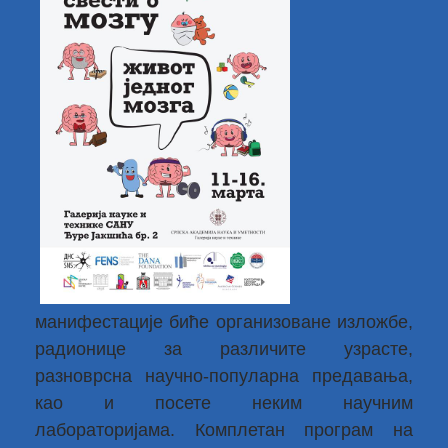
манифестације биће организоване изложбе,
радионице за различите узрасте,
разноврсна научно-популарна предавања,
као и посете неким научним
лабораторијама. Комплетан програм на