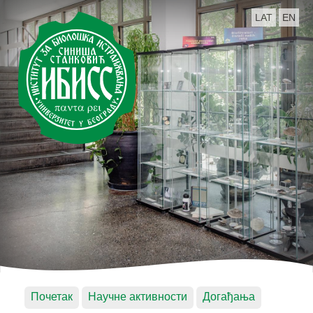
LAT
EN
Почетак
Научне активности
Догађања