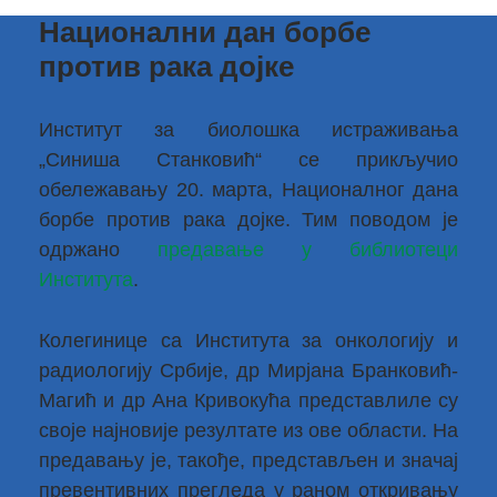
Национални дан борбе
против рака дојке
Институт за биолошка истраживања
„Синиша Станковић“ се прикључио
обележавању 20. марта, Националног дана
борбе против рака дојке. Тим поводом је
одржано
предавање у библиотеци
Института
.
Колегинице са Института за онкологију и
радиологију Србије, др Мирјана Бранковић-
Магић и др Ана Кривокућа представлиле су
своје најновије резултате из ове области. На
предавању је, такође, представљен и значај
превентивних прегледа у раном откривању