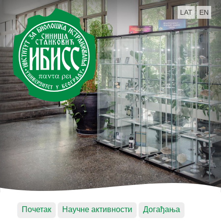
LAT
EN
Почетак
Научне активности
Догађања