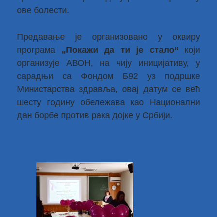
ове болести.
Предавање је организовано у оквиру
програма
„Покажи да ти је стало“
који
организује АВОН, на чију иницијативу, у
сарадњи са Фондом Б92 уз подршке
Министарства здравља, овај датум се већ
шесту годину обележава као Национални
дан борбе против рака дојке у Србији.