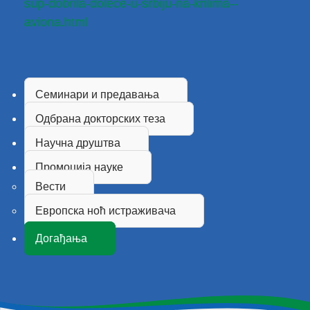
sup-dobrila-dolece-u-srbiju-na-krilima--
aviona.html
Семинари и предавања
Одбрана докторских теза
Научна друштва
Промоција науке
Вести
Европска ноћ истраживача
Догађања