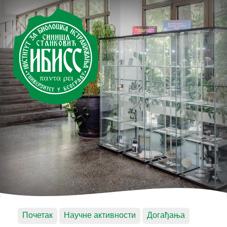
Почетак
Научне активности
Догађања