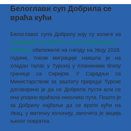
Белоглави суп Добрила се
враћа кући
Белоглавог супа Добрилу коју су колеге из
Фондације за заштиту птица грабљиваца –
Београд
обележили на гнезду на Увцу 2018.
године, током миграције наишла је на
хладан талас у Турској у планинама близу
границе са Сиријом. У Сарадњи са
Министарством за заштиту природе Турске
договорено је да се Добрила пусти али се
она упорно враћала неколико пута. Пошто је
за Добрилу најбоље да се врати кући на
Увац, у матичну колонију, започета је акција
њеног повратка.