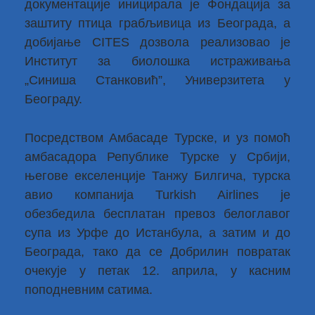
документације иницирала је Фондација за
заштиту птица грабљивица из Београда, а
добијање CITES дозвола реализовао је
Институт за биолошка истраживања
„Синиша Станковић”, Универзитета у
Београду.
Посредством Амбасаде Турске, и уз помоћ
амбасадора Републике Турске у Србији,
његове екселенције Танжу Билгича, турска
авио компанија Turkish Airlines је
обезбедила бесплатан превоз белоглавог
супа из Урфе до Истанбула, а затим и до
Београда, тако да се Добрилин повратак
очекује у петак 12. априла, у касним
поподневним сатима.