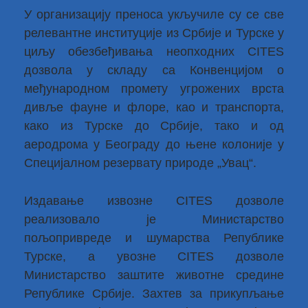
У организацију преноса укључиле су се све
релевантне институције из Србије и Турске у
циљу обезбеђивања неопходних CITES
дозвола у складу са Конвенцијом о
међународном промету угрожених врста
дивље фауне и флоре, као и транспорта,
како из Турске до Србије, тако и од
аеродрома у Београду до њене колоније у
Специјалном резервату природе „Увац“.
Издавање извозне CITES дозволе
реализовало је Министарство
пољопривреде и шумарства Републике
Турске, а увозне CITES дозволе
Министарство заштите животне средине
Републике Србије. Захтев за прикупљање