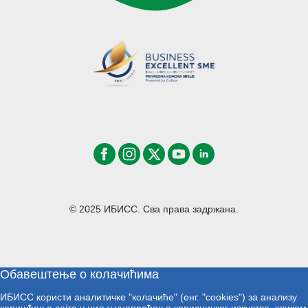
© 2025 ИБИСС. Сва права задржана.
Обавештење о колачићима
ИБИСС користи аналитичке "колачиће" (енг. "cookies") за анализу
коришћења сајта у циљу унапређења корисничког искуства, кликом