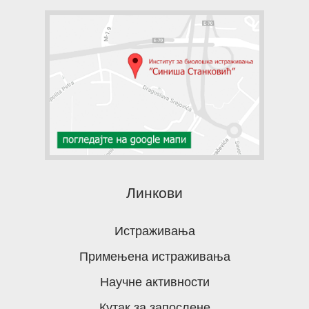
Линкови
Истраживања
Примењена истраживања
Научне активности
Кутак за запослене