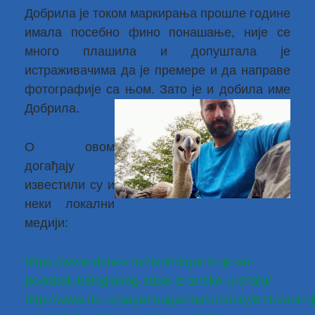
Добрила је током маркирања прошле године
имала посебно фино понашање, није се
много плашила и допуштала је
истраживачима да је премере и да направе
фотографије са њом. Зато је и добила име
Добрила.
О овом
догађају
известили су и
неки локални
медији:
https://www.danas.rs/zivot/organizuje-se-
povratak-beloglavog-supa-iz-turske-u-srbiju/
http://www.rts.rs/page/magazine/sr/story/511/zaniml