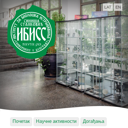
LAT
EN
Почетак
Научне активности
Догађања