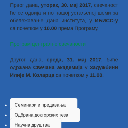
Првог дана,
уторак, 30. мај 2017
, свечаност
ће се одвијати по нашој устаљеној шеми за
обележавање Дана института, у
ИБИСС-у
са почетком у
10.00
према Програму.
Програм централне свечаности
Другог дана,
среда, 31. мај 2017
, биће
одржана
Свечана академија
у
Задужбини
Илије М. Коларца
са почетком у
11.00
.
Семинари и предавања
Одбрана докторских теза
Научна друштва