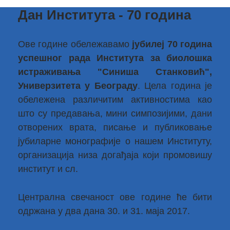
Дан Института - 70 година
Ове године обележавамо
јубилеј 70 година
успешног рада Института за биолошка
истраживања "Синиша Станковић",
Универзитета у Београду
. Цела година је
обележена различитим активностима као
што су предавања, мини симпозијими, дани
отворених врата, писање и публиковање
јубиларне монографије о нашем Институту,
организација низа догађаја који промовишу
институт и сл.
Централна свечаност ове године ће бити
одржана у два дана 30. и 31. маја 2017.