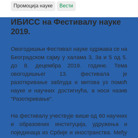
Промоција науке
Вести
ИБИСС на Фестивалу науке
2019.
Овогодишњи Фестивал науке одржава се на
Београдском сајму у халама 3, 3а и 5 од 5.
до 8. децембра 2019. године. Тема
овогодишњег 13. фестивала је
разоткривање заблуда и митова уз помоћ
науке и научних достигнућа, а носи назив
"Разоткривање".
На фестивалу учествује више од 60 научних
и образовних институција, удружења и
појединаца из Србије и иностранства. Међу