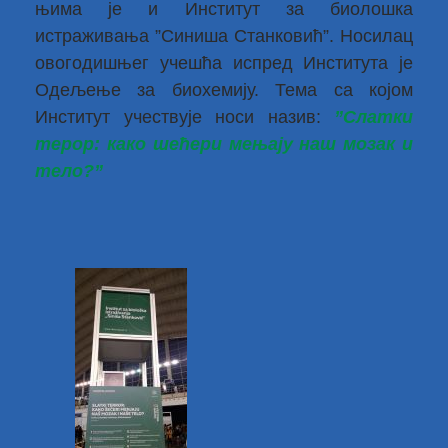
њима је и Институт за биолошка
истраживања ”Синиша Станковић”. Носилац
овогодишњег учешћа испред Института је
Одељење за биохемију. Тема са којом
Институт учествује носи назив:
”Слатки
терор: како шећери мењају наш мозак и
тело?”