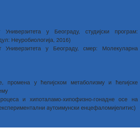
 Универзитета у Београду, студијски програм:
ул: Неуробиологија, 2016)
т Универзитета у Београду, смер: Молекуларна
, промена у ћелијском метаболизму и ћелијске
ему
оцеса и хипоталамо-хипофизно-гонадне осе на
експериментални аутоимунски енцефаломијелитис)