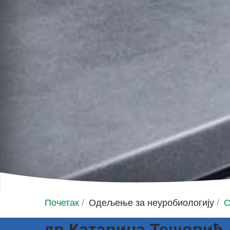
Почетак
/
Одељење за неуробиологију
/
С
др Катарина Тешовић