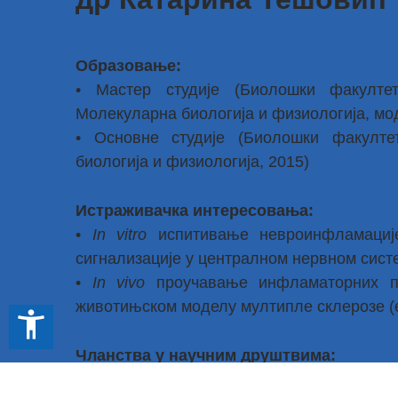
Образовање:
• Мастер студије (Биолошки факултет
Молекуларна биологија и физиологија, мод
• Основне студије (Биолошки факулте
биологија и физиологија, 2015)
Истраживачка интересовања:
•
In vitro
испитивање невроинфламације
сигнализације у централном нервном сист
•
In vivo
проучавање инфламаторних пр
животињском моделу мултипле склерозе (
accessibility_new
Чланства у научним друштвима:
• Друштво за неуронауке Србије (ДНС)