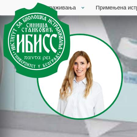
Истраживања
Примењена ис