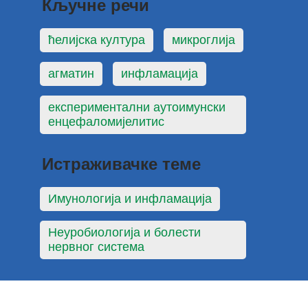
Кључне речи
ћелијска култура
микроглија
агматин
инфламација
експериментални аутоимунски
енцефаломијелитис
Истраживачке теме
Имунологија и инфламација
Неуробиологија и болести
нервног система