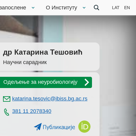
 запослене
О Институту
LAT
EN
др Катарина Тешовић
Научни сарадник
Одељење за неуробиологију
katarina.tesovic@ibiss.bg.ac.rs
381 11 2078340