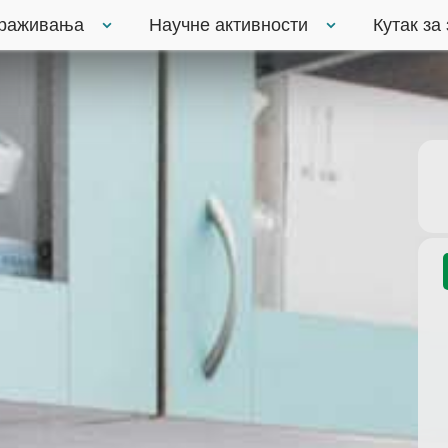
траживања
Научне активности
Кутак за