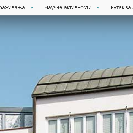
траживања
Научне активности
Кутак за