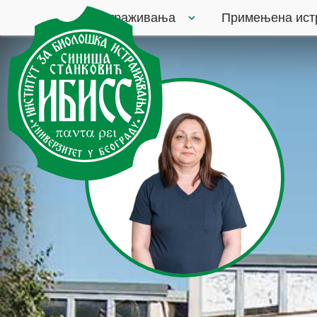
Истраживања
Примењена ис