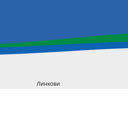
Линкови
Истраживања
Примењена истраживања
Научне активности