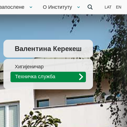
 запослене
О Институту
LAT
EN
Валентина Керекеш
Хигијеничар
Техничка служба