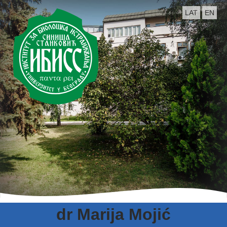
LAT
EN
dr Marija Mojić