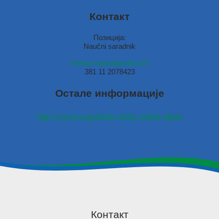
Контакт
Позиција:
Naučni saradnik
marija.mojic@gmail.com
381 11 2078423
Остале информације
http://orcid.org/0000-0002-4906-9880
Контакт