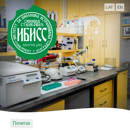
LAT
EN
Почетак