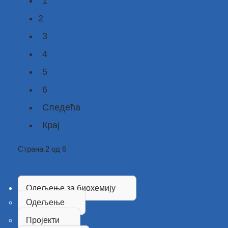
1
2
3
4
5
6
Следећа
Крај
Страна 2 од 6
Одељење за биохемију
Одељење
Пројекти