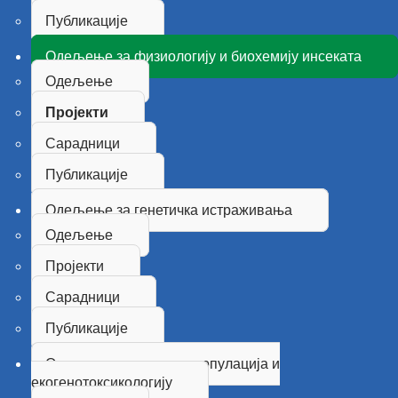
Публикације
Одељење за физиологију и биохемију инсеката
Одељење
Пројекти
Сарадници
Публикације
Одељење за генетичка истраживања
Одељење
Пројекти
Сарадници
Публикације
Одељење за генетику популација и
екогенотоксикологију