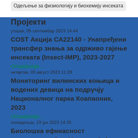
Одељење за физиологију и биохемију инсеката
Пројекти
уторак, 05 септембар 2023 14:44
COST Акција CA22140 - Унапређени
трансфер знања за одрживо гајење
инсеката (Insect-IMP), 2023-2027
Опширније...
четвртак, 03 август 2023 11:28
Мониторинг вилинских коњица и
водених девица на подручју
Националног парка Коапаоник,
2023
Опширније...
понедељак, 19 јун 2023 14:35
Биолошка ефикасност