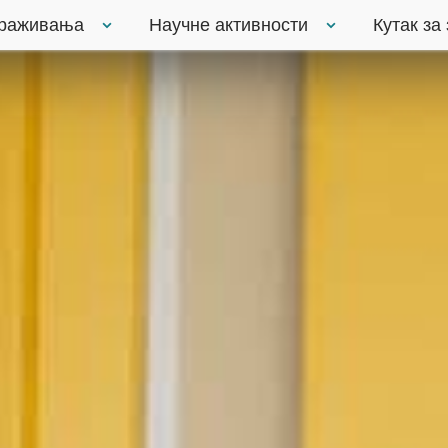
траживања
Научне активности
Кутак за