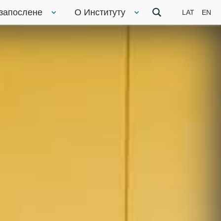
 запослене
О Институту
LAT
EN