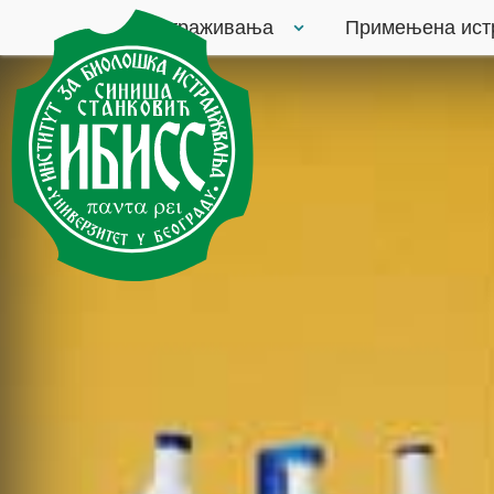
Истраживања
Примењена ис