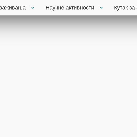
траживања
Научне активности
Кутак за