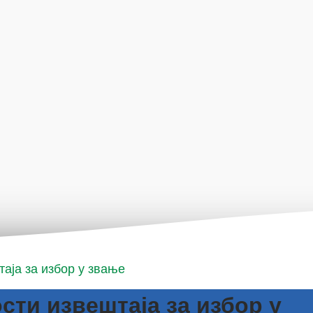
таја за избор у звање
сти извештаја за избор у