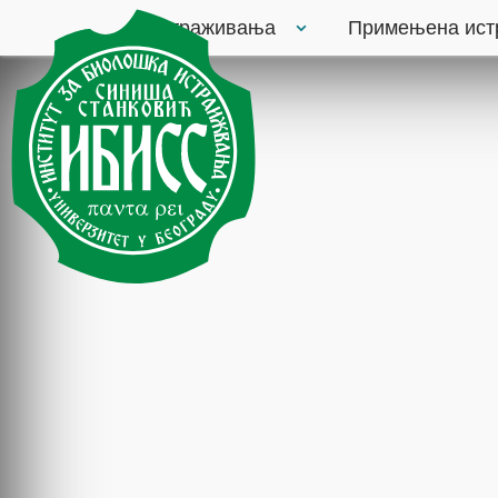
Истраживања
Примењена ис