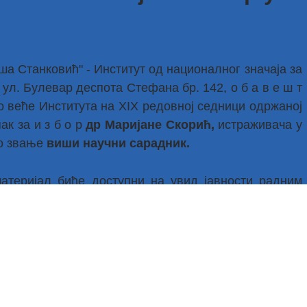
а Станковић" - Институт од националног значаја за
 ул. Булевар деспота Стефана бр. 142, о б а в е ш т
но веће Института на XIX редовној седници одржаној
ак за и з б о р
др Маријане Скорић,
истраживача у
но звање
виши научни сарадник.
материјал биће доступни на увид јавности радним
и Института,
у року од 30 дана од дана овог