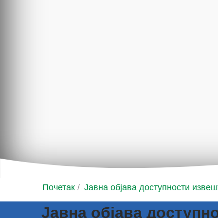
Почетак
/
Јавна објава доступности извеш
Јавна објава доступно