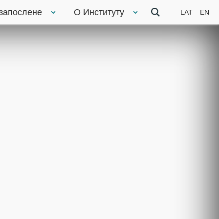
 запослене
О Институту
LAT
EN