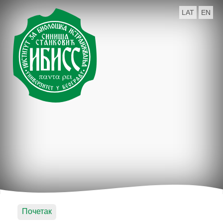
LAT
EN
Почетак