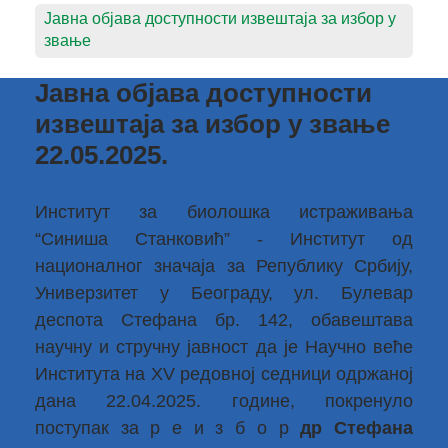
Јавна објава доступности извештаја за избор у
звање
Јавна објава доступности
извештаја за избор у звање
22.05.2025.
Институт за биолошка истраживања
“Синиша Станковић” - Институт од
националног значаја за Републику Србију,
Универзитет у Београду, ул. Булевар
деспота Стефана бр. 142, обавештава
научну и стручну јавност да је Научно веће
Института на XV редовној седници одржаној
дана 22.04.2025. године, покренуло
поступак за р е и з б о р
др Стефана