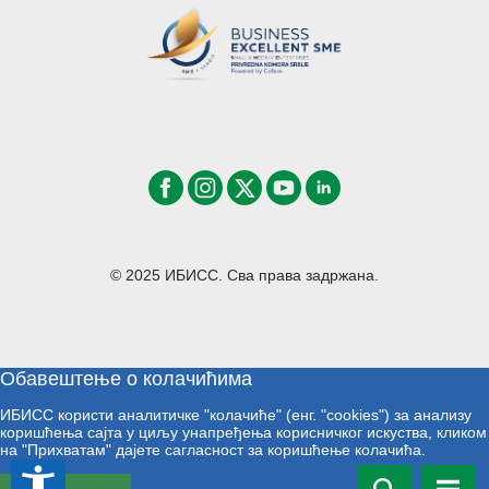
© 2025 ИБИСС. Сва права задржана.
Обавештење о колачићима
ИБИСС користи аналитичке "колачиће" (енг. "cookies") за анализу
коришћења сајта у циљу унапређења корисничког искуства, кликом
на "Прихватам" дајете сагласност за коришћење колачића.
accessibility_new