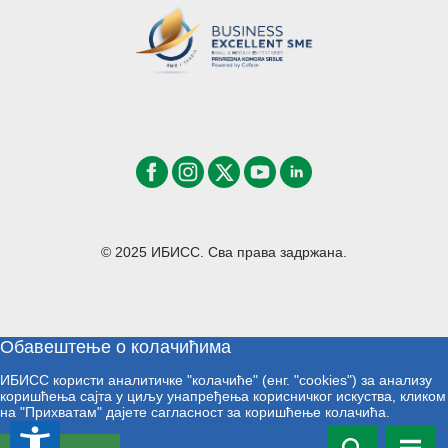
© 2025 ИБИСС. Сва права задржана.
Обавештење о колачићима
ИБИСС користи аналитичке "колачиће" (енг. "cookies") за анализу
коришћења сајта у циљу унапређења корисничког искуства, кликом
на "Прихватам" дајете сагласност за коришћење колачића.
accessibility_new