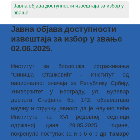
Јавна објава доступности извештаја за избор у
звање
Јавна објава доступности
извештаја за избор у звање
02.06.2025.
Институт за биолошка истраживања
“Синиша Станковић” - Институт од
националног значаја за Републику Србију,
Универзитет у Београду, ул. Булевар
деспота Стефана бр. 142, обавештава
научну и стручну јавност да је Научно веће
Института на XVI редовној седници
одржаној дана 29.05.2025. године,
покренуло поступак за и з б о р
др Тамаре