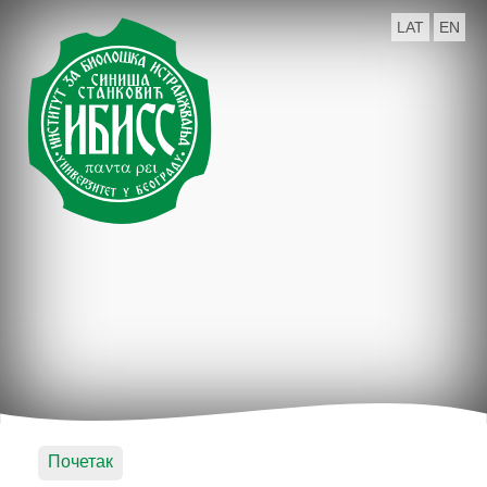
LAT
EN
Почетак