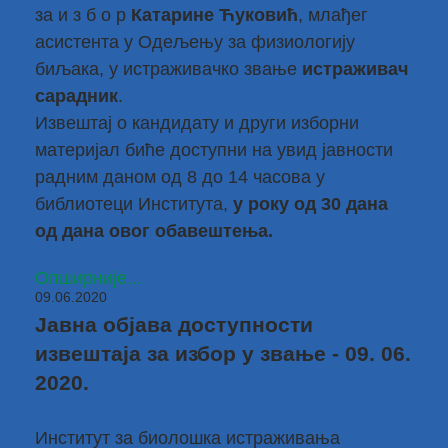
за и з б о р
Катарине Ћуковић
, млађег
асистента у Одељењу за физиологију
биљака, у истраживачко звање
истраживач
сарадник
.
Извештај о кандидату и други изборни
материјал биће доступни на увид јавности
радним даном од 8 до 14 часова у
библиотеци Института,
у року од 30 дана
од дана овог обавештења.
Опширније...
09.06.2020
Јавна објава доступности
извештаја за избор у звање - 09. 06.
2020.
Институт за биолошка истраживања