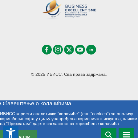
© 2025 ИБИСС. Сва права задржана.
Обавештење о колачићима
ИБИСС користи аналитичке "колачиће" (енг. "cookies") за анализу
коришћења сајта у циљу унапређења корисничког искуства, кликом
на "Прихватам" дајете сагласност за коришћење колачића.
accessibility_new
Прихватам