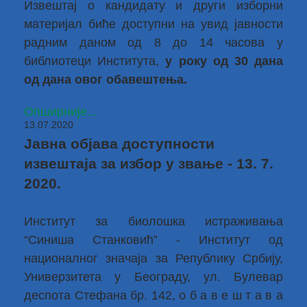
Извештај о кандидату и други изборни
материјал биће доступни на увид јавности
радним даном од 8 до 14 часова у
библиотеци Института,
у року од 30 дана
од дана овог обавештења.
Опширније...
13.07.2020
Јавна објава доступности
извештаја за избор у звање - 13. 7.
2020.
Институт за биолошка истраживања
“Синиша Станковић” - Институт од
националног значаја за Републику Србију,
Универзитета у Београду, ул. Булевар
деспота Стефана бр. 142, о б а в е ш т а в а