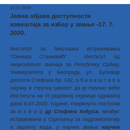
17.07.2020
Јавна објава доступности
извештаја за избор у звање -17. 7.
2020.
Институт за биолошка истраживања
“Синиша Станковић” - Институт од
националног значаја за Републику Србију,
Универзитета у Београду, ул. Булевар
деспота Стефана бр. 142, о б а в е ш т а в а
научну и стручну јавност да је Научно веће
Института на VI редовној седници одржаној
дана 6.07.2020. године, покренуло поступак
за и з б о р
др Стефана Анђуса
, млађег
истраживача у Одељењу за хидроекологију
и заштиту вода, у научно звање
научни