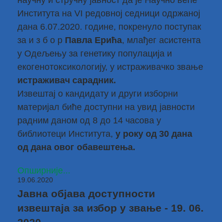
научну и стручну јавност да је Научно веће
Института на VI редовној седници одржаној
дана 6.07.2020. године, покренуло поступак
за и з б о р
Павла Ерића
, млађег асистента
у Одељењу за генетику популација и
екогенотоксикологију, у истраживачко звање
истраживач сарадник.
Извештај о кандидату и други изборни
материјал биће доступни на увид јавности
радним даном од 8 до 14 часова у
библиотеци Института,
у року од 30 дана
од дана овог обавештења.
Опширније...
19.06.2020
Јавна објава доступности
извештаја за избор у звање - 19. 06.