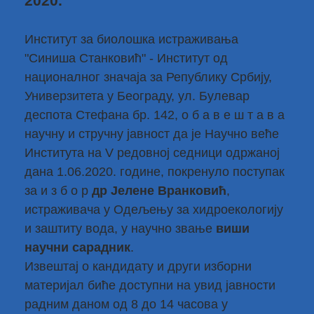
2020.
Институт за биолошка истраживања
"Синиша Станковић" - Институт од
националног значаја за Републику Србију,
Универзитета у Београду, ул. Булевар
деспота Стефана бр. 142, о б а в е ш т а в а
научну и стручну јавност да је Научно веће
Института на V редовној седници одржаној
дана 1.06.2020. године, покренуло поступак
за и з б о р
др Јелене Вранковић
,
истраживача у Одељењу за хидроекологију
и заштиту вода, у научно звање
виши
научни сарадник
.
Извештај о кандидату и други изборни
материјал биће доступни на увид јавности
радним даном од 8 до 14 часова у