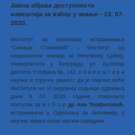
Јавна објава доступности
извештаја за избор у звање - 13. 07.
2020.
Институт за биолошка истраживања
“Синиша Станковић” - Институт од
националног значаја за Републику Србију,
Универзитета у Београду, ул. Булевар
деспота Стефана бр. 142, о б а в е ш т а в а
научну и стручну јавност да је Научно веће
Института на VI редовној седници одржаној
дана 6. 07. 2020. године, покренуло
поступак за и з б о р
др Ане Теофиловић
,
истраживача у Одељењу за биохемију, у
научно звање виши научни сарадник.