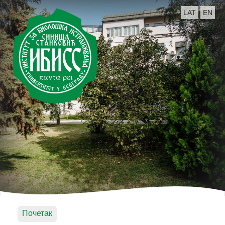
LAT
EN
Почетак