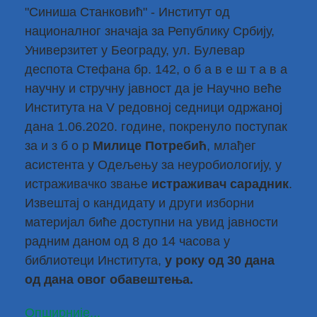
"Синиша Станковић" - Институт од
националног значаја за Републику Србију,
Универзитет у Београду, ул. Булевар
деспота Стефана бр. 142, о б а в е ш т а в а
научну и стручну јавност да је Научно веће
Института на V редовној седници одржаној
дана 1.06.2020. године, покренуло поступак
за и з б о р
Милице Потребић
, млађег
асистента у Одељењу за неуробиологију, у
истраживачко звање
истраживач сарадник
.
Извештај о кандидату и други изборни
материјал биће доступни на увид јавности
радним даном од 8 до 14 часова у
библиотеци Института,
у року од 30 дана
од дана овог обавештења.
Опширније...