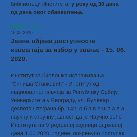
библиотеци Института,
у року од 30 дана
од дана овог обавештења.
Опширније...
15.06.2020
Јавна објава доступности
извештаја за избор у звање - 15. 06.
2020.
Институт за биолошка истраживања
"Синиша Станковић" - Институт од
националног значаја за Републику Србију,
Универзитета у Београду, ул. Булевар
деспота Стефана бр. 142, о б а в е ш т а в а
научну и стручну јавност да је Научно веће
Института на V редовној седници одржаној
дана 1.06.2020. године, покренуло поступак