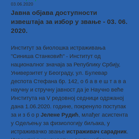
03.06.2020
Јавна објава доступности
извештаја за избор у звање - 03. 06.
2020.
Институт за биолошка истраживања
"Синиша Станковић" - Институт од
националног значаја за Републику Србију,
Универзитет у Београду, ул. Булевар
деспота Стефана бр. 142, о б а в е ш т а в а
научну и стручну јавност да је Научно веће
Института на V редовној седници одржаној
дана 1.06.2020. године, покренуло поступак
за и з б о р
Јелене Рудић
, млађег асистента
у Одељењу за физиологију биљака, у
истраживачко звање
истраживач сарадник
.