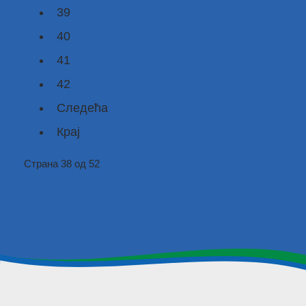
39
40
41
42
Следећа
Крај
Страна 38 од 52