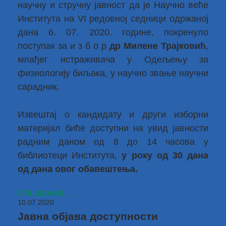
научну и стручну јавност да је Научно веће
Института на VI редовној седници одржаној
дана 6. 07. 2020. године, покренуло
поступак за и з б о р
др Милене Трајковић
,
млађег истраживача у Одељењу за
физиологију биљака, у научно звање научни
сарадник.
Извештај о кандидату и други изборни
материјал биће доступни на увид јавности
радним даном од 8 до 14 часова у
библиотеци Института,
у року од 30 дана
од дана овог обавештења.
Опширније...
10.07.2020
Јавна објава доступности