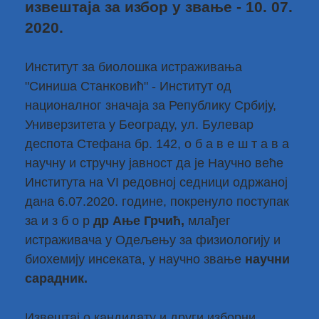
извештаја за избор у звање - 10. 07.
2020.
Институт за биолошка истраживања
"Синиша Станковић" - Институт од
националног значаја за Републику Србију,
Универзитета у Београду, ул. Булевар
деспота Стефана бр. 142, о б а в е ш т а в а
научну и стручну јавност да је Научно веће
Института на VI редовној седници одржаној
дана 6.07.2020. године, покренуло поступак
за и з б о р
др
Ање Грчић,
млађег
истраживача у Одељењу за физиологију и
биохемију инсеката, у научно звање
научни
сарадник.
Извештај о кандидату и други изборни