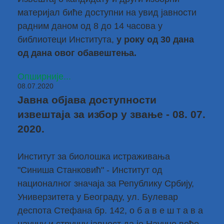
материјал биће доступни на увид јавности
радним даном од 8 до 14 часова у
библиотеци Института,
у року од 30 дана
од дана овог обавештења.
Опширније...
08.07.2020
Јавна објава доступности
извештаја за избор у звање - 08. 07.
2020.
Институт за биолошка истраживања
"Синиша Станковић" - Институт од
националног значаја за Републику Србију,
Универзитета у Београду, ул. Булевар
деспота Стефана бр. 142, о б а в е ш т а в а