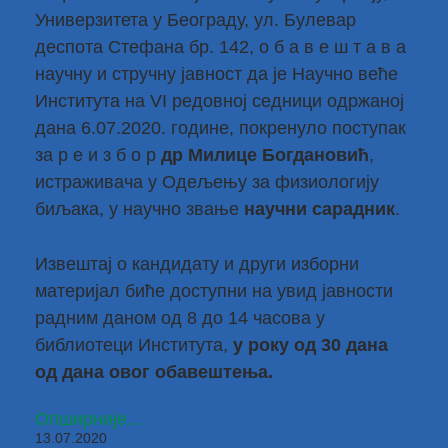
Универзитета у Београду, ул. Булевар
деспота Стефана бр. 142, о б а в е ш т а в а
научну и стручну јавност да је Научно веће
Института на VI редовној седници одржаној
дана 6.07.2020. године, покренуло поступак
за р е и з б о р
др Милице Богдановић
,
истраживача у Одељењу за физиологију
биљака, у научно звање
научни сарадник
.
Извештај о кандидату и други изборни
материјал биће доступни на увид јавности
радним даном од 8 до 14 часова у
библиотеци Института,
у року од 30 дана
од дана овог обавештења.
Опширније...
13.07.2020