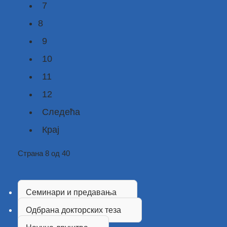
7
8
9
10
11
12
Следећа
Крај
Страна 8 од 40
Семинари и предавања
Одбрана докторских теза