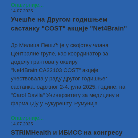
Опширније...
14.07.2025
Учешће на Другом годишњем
састанку "COST" акције "Net4Brain"
Др Милица Пешић
је у својству члана
Централне групе, као координатор за
доделу грантова у оквиру
"
Net4Brain
CA22103 COST
" акције
учествовала у раду Другог годишњег
састанка, одржног 2-4. јула 2025. године, на
"Carol Davila" Универзитету за медицину и
фармацију у Букурешту
, Румунија.
Опширније...
14.07.2025
STRIMHealth и ИБИСС на конгресу