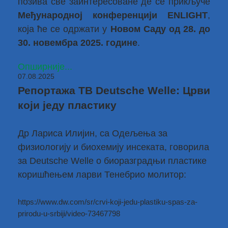
позива све заинтересоване де се прикључе
Међународној конференцији ENLIGHT
,
која ће се одржати у
Новом Саду од 28. до
30. новембра 2025. године
.
Опширније...
07.08.2025
Репортажа ТВ Deutsche Welle: Црви
који једу пластику
Др Лариса Илијин
, са Одељења за
физиологију и биохемију инсеката, говорила
за Deutsche Welle о биоразградњи пластике
коришћењем ларви Тенебрио молитор:
https://www.dw.com/sr/crvi-koji-jedu-plastiku-spas-za-
prirodu-u-srbiji/video-73467798