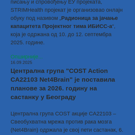
писању и спровођењу ЕУ пројеката,
STRIMHealth пројекат је организовао онлајн
обуку под називом „
Радионица за јачање
капацитета Пројектног тима ИБИСС-a
“,
која је одржана од 10. до 12. септембра
2025. године.
Опширније...
16.09.2025
Централна група "COST Action
CA22103 Net4Brain" је поставила
планове за 2026. годину на
састанку у Београду
Централна група
COST акције CA22103
–
Свеобухватна мрежа против рака мозга
(Net4Brain) одржала је свој пети састанак, 6.