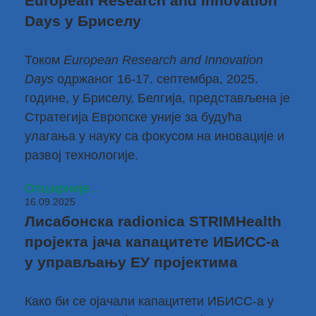
European Research and Innovation
Days у Бриселу
Током
European Research and Innovation
Days
одржаног 16-17. септембра, 2025.
године, у Бриселу, Белгија, представљена је
Стратегија Европске уније за будућа
улагања у науку са фокусом на иновације и
развој технологије
.
Опширније...
16.09.2025
Лисабонска radionica STRIMHealth
пројекта јача капацитете ИБИСС-a
у управљању ЕУ пројектима
Како би се ојачали капацитети ИБИСС-a у