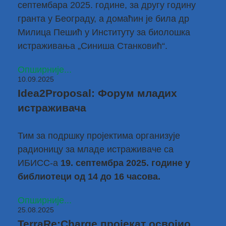
септембара 2025. године, за другу годину
гранта у Београду, а домаћин је била
др
Милица Пешић
у Институту за биолошка
истраживања „Синиша Станковић“.
Опширније...
10.09.2025
Idea2Proposal: Форум младих
истраживача
Тим за подршку пројектима организује
радионицу за младе истраживаче са
ИБИСС-a
19. септембра 2025. године у
библиотеци од 14 до 16 часова.
Опширније...
25.08.2025
TerraRe:Charge пројекат освојио