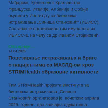
Мађарске, Уједињеног Краљевства,
Француске, Италије, Албаније и Србије
окупили у Институту за биолошка
истраживања „Синиша Станковић“ (ИБИСС).
Састанак је организовао тим имунолога из
ИБИСС-а, на челу са
др Иваном Стојановић
.
Опширније...
14.04.2025
Повезивање истраживања и бриге
о пацијентима са МАСЛД-ом кроз
STRIMHealth образовне активности
Тим STRIMHealth пројекта Института за
биолошка истраживања „Синиша
Станковић“ организовао је, почетком априла
2025. године, два значајна едукативна