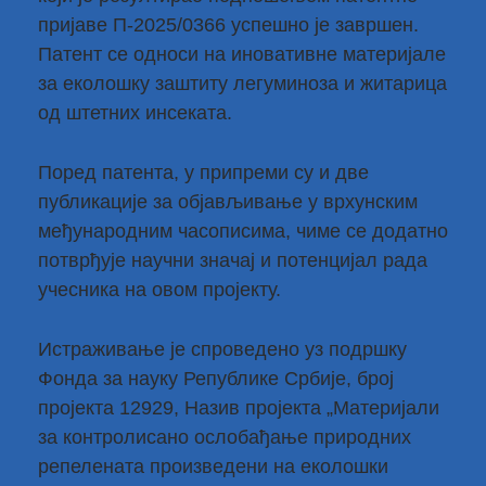
пријаве П-2025/0366 успешно је завршен.
Патент се односи на иновативне материјале
за еколошку заштиту легуминоза и житарица
од штетних инсеката.
Поред патента, у припреми су и две
публикације за објављивање у врхунским
међународним часописима, чиме се додатно
потврђује научни значај и потенцијал рада
учесника на овом пројекту.
Истраживање је спроведено уз подршку
Фонда за науку Републике Србије, број
пројекта 12929, Назив пројекта „Материјали
за контролисано ослобађање природних
репелената произведени на еколошки