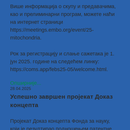
Више информација о скупу и предавачима,
као и прелиминарни програм, можете наћи
на интернет страници
https://meetings.embo.org/event/25-
mitochondria
.
Рок за регистрацију и слање сажетака је 1.
јун 2025. године на следећем линку:
https://coms.app/febs25-05/welcome.html
.
Опширније...
28.04.2025
Успешно завршен пројекат Доказ
концепта
Пројекат Доказ концепта Фонда за науку,
који је резултирао подношењем патентне