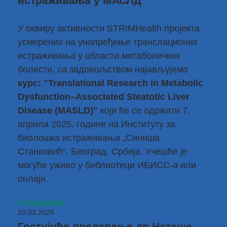
истраживања у МАСЛД
У оквиру активности STRIMHealth пројекта
усмерених на унапређење транслационих
истраживања у области метаболичких
болести, са задовољством најављујемо
курс: "Translational Research in Metabolic
Dysfunction–Associated Steatotic Liver
Disease (MASLD)"
који ће се одржати 7.
априла 2025. године на Институту за
биолошка истраживања „Синиша
Станковић“, Београд, Србија. Учешће је
могуће уживо у библиотеци ИБИСС-a или
онлајн.
Опширније...
20.03.2025
Гостујуће предавање др Наташе