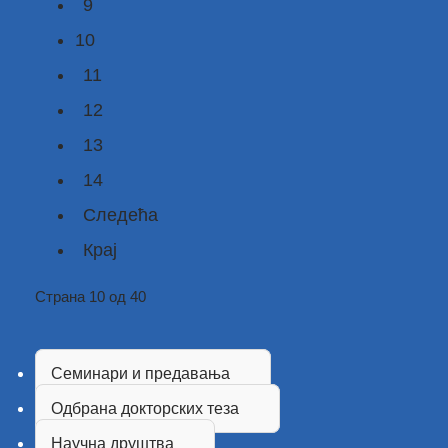
9
10
11
12
13
14
Следећа
Крај
Страна 10 од 40
Семинари и предавања
Одбрана докторских теза
Научна друштва