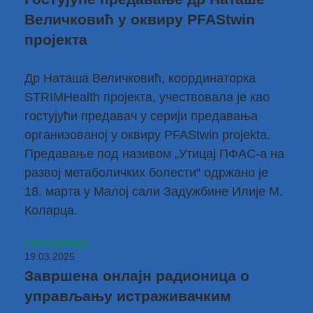
Величковић у оквиру PFAStwin
пројекта
Др Наташа Величковић
, координаторка
STRIMHealth пројекта, учествовала је као
гостујући предавач у
серији предавања
организованој у оквиру PFAStwin projekta
.
Предавање под називом „Утицај ПФАС-а на
развој метаболичких болести“ одржано је
18. марта у Малој сали Задужбине Илије М.
Коларца.
Опширније...
19.03.2025
Завршена онлајн радионица о
управљању истраживачким