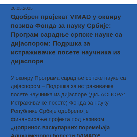
20.05.2025
Одобрен пројекат VIMAD у оквиру
позива Фонда за науку Србије:
Програм сарадње српске науке са
дијаспором: Подршка за
истраживачке посете научника из
дијаспоре
У оквиру Програма сарадње српске науке са
дијаспором – Подршка за истраживачке
посете научника из дијаспоре (ДИЈАСПОРА:
Истраживачке посете) Фонда за науку
Републике Србије одобрено је
финансирање пројекта под називом
„Допринос васкуларних поремећаја
Алцхајмеровој болести (VIMAD)“
.