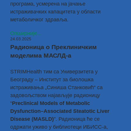
програма, усмерена на јачање
истраживачких капацитета у области
метаболичког здравља.
Опширније...
24.03.2025
Радионица о Преклиничким
моделима МАСЛД-а
STRIMHealth тим са Универзитета у
Београду – Институт за биолошка
истраживања „Синиша Станковић“ са
задовољством најављује радионицу
“
Preclinical Models of Metabolic
Dysfunction–Associated Steatotic Liver
Disease (MASLD)
”. Радионица ће се
одржати уживо у библиотеци ИБИСС-а,