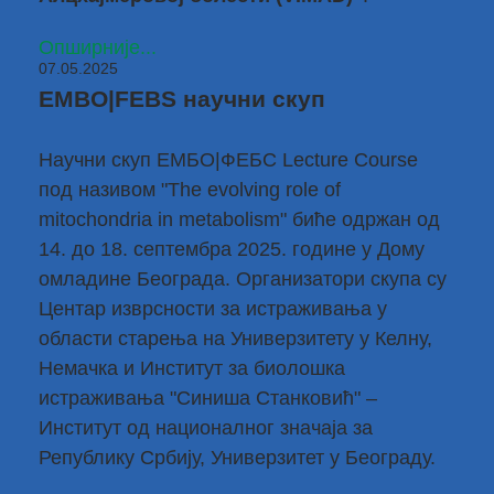
Опширније...
07.05.2025
EMBO|FEBS научни скуп
Научни скуп ЕМБО|ФЕБС Lecture Course
под називом "The evolving role of
mitochondria in metabolism" биће одржан од
14. до 18. септембра 2025. године у Дому
омладине Београда. Организатори скупа су
Центар изврсности за истраживања у
области старења на Универзитету у Келну,
Немачка и Институт за биолошка
истраживања "Синиша Станковић" –
Институт од националног значаја за
Републику Србију, Универзитет у Београду.