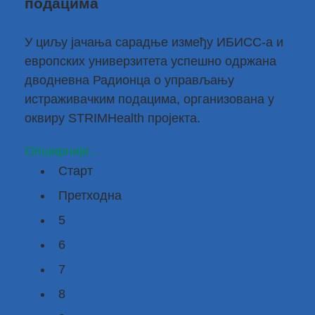
подацима
У циљу јачања сарадње између ИБИСС-а и
европских универзитета успешно одржана
дводневна
Радионца о управљању
истраживачким подацима, организована у
оквиру STRIMHealth пројекта
.
Опширније...
Старт
Претходна
5
6
7
8