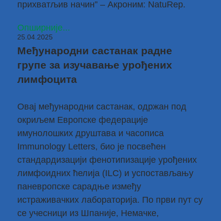
прихватљив начин” – Акроним: NatuRep.
Опширније...
25.04.2025
Међународни састанак радне
групе за изучавање урођених
лимфоцита
Овај међународни састанак, одржан под
окриљем
Европске федерације
имунолошких друштава
и часописа
Immunology Letters, био је посвећен
стандардизацији фенотипизације урођених
лимфоидних ћелија (ILC) и успостављању
паневропске сарадње између
истраживачких лабораторија. По први пут су
се учесници из Шпаније, Немачке,