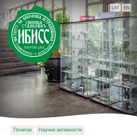
LAT
EN
Почетак
Научне активности