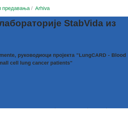
и предавања
/
Arhiva
лабораторије StabVida из
emente, руководиоци пројекта "LungCARD - Blood
mall cell lung cancer patients"
a из Португала су у једномесечној радној посети
Србије. Компанија StabVida (SME) је координатор
for clinical therapy guidance of non-small cell lung