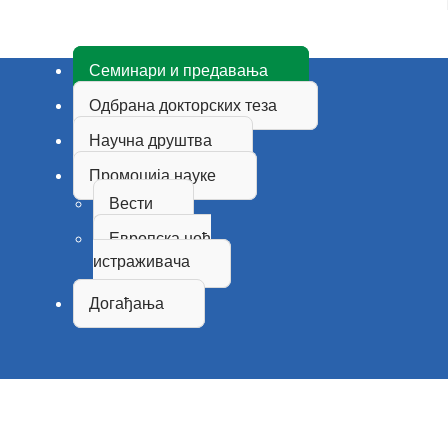
Семинари и предавања
Одбрана докторских теза
Научна друштва
Промоција науке
Вести
Европска ноћ
истраживача
Догађања