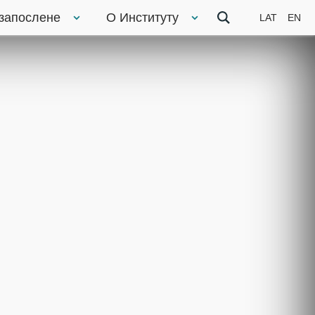
 запослене
О Институту
LAT
EN