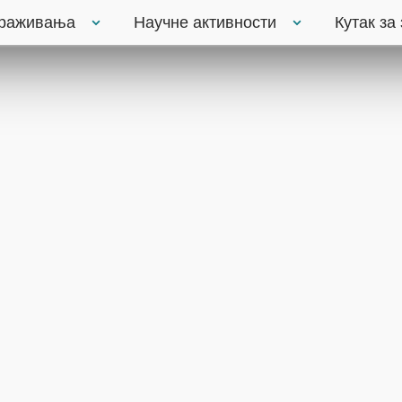
траживања
Научне активности
Кутак за