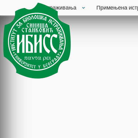
Истраживања
Примењена ис