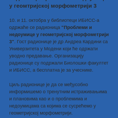
у геомтријској морфометрији 3
10. и 11. октобра у библиотеци ИБИСС-а
одржаће се радионица
"Проблеми и
недоумице у геометријској морфометрији
3"
. Гост радионице је
др Андреа Кардини
са
Универзитета у Модени који ће одржати
уводно предавање. Организацију
радионице су подржали Биолошки факултет
и ИБИСС, а бесплатна је за учеснике.
Циљ радионице је да се међусобно
информишемо о тренутним истраживањима
и плановима као и о проблемима и
недоумицама са којима се сусрећемо у
геометријској морфометрији.