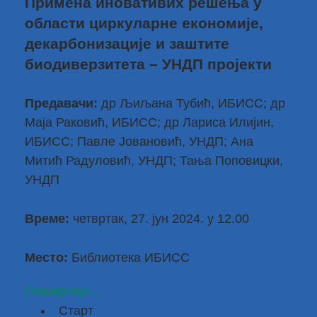
Примена иновативих решења у
области циркуларне економије,
декарбонизације и заштите
биодиверзитета – УНДП пројекти
Предавачи:
др Љиљана Тубић
, ИБИСС;
др
Маја Раковић
, ИБИСС;
др Лариса Илијин
,
ИБИСС; Павле Јовановић, УНДП; Ана
Митић Радуловић, УНДП; Тања Поповицки,
УНДП
Време:
четвртак, 27. јун 2024. у 12.00
Место:
Библиотека ИБИСС
Опширније...
Старт