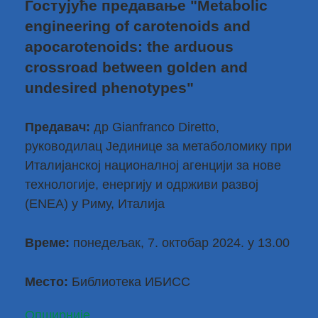
Гостујуће предавање "Metabolic
engineering of carotenoids and
apocarotenoids: the arduous
crossroad between golden and
undesired phenotypes"
Предавач:
др Gianfranco Diretto
,
руководилац Јединице за метаболомику при
Италијанској националној агенцији за нове
технологије, енергију и одрживи развој
(ENEA) у Риму, Италија
Време:
понедељак, 7. октобар 2024. у 13.00
Место:
Библиотека ИБИСС
Опширније...