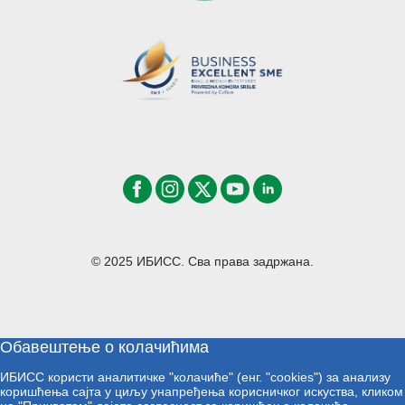
© 2025 ИБИСС. Сва права задржана.
Обавештење о колачићима
ИБИСС користи аналитичке "колачиће" (енг. "cookies") за анализу
коришћења сајта у циљу унапређења корисничког искуства, кликом