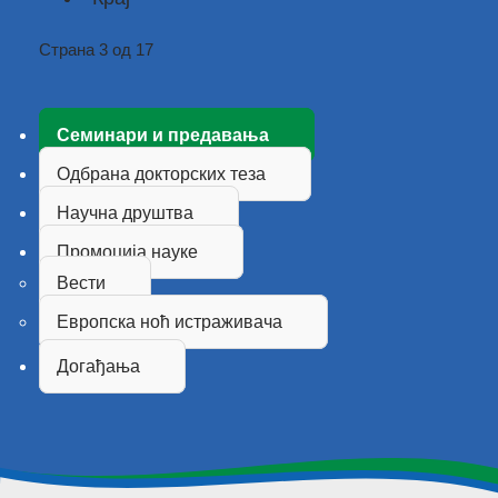
Страна 3 од 17
Семинари и предавања
Одбрана докторских теза
Научна друштва
Промоција науке
Вести
Европска ноћ истраживача
Догађања