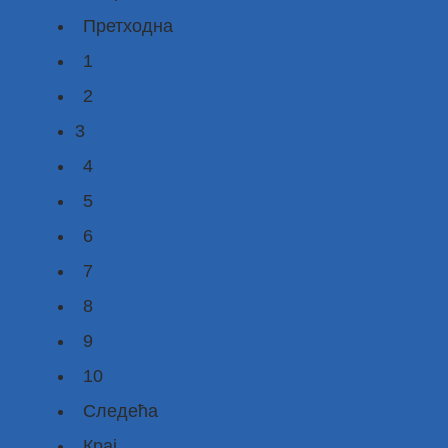
Претходна
1
2
3
4
5
6
7
8
9
10
Следећа
Крај