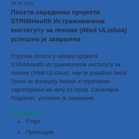
28.05.2026
Посета сарадника пројекта
STRIMHealth Истраживачком
институту за лекове (iMed ULisboa)
успешно је завршена
Стручна посета у оквиру пројекта
STRIMHealth
Истраживачком институту за
лекове (iMed ULisboa), чији је домаћин била
Група за функцију ћелије и терапијско
таргетирање на челу са проф. Сесилијом
Родригес, успешно је завршена.
Опширније...
Старт
Претходна