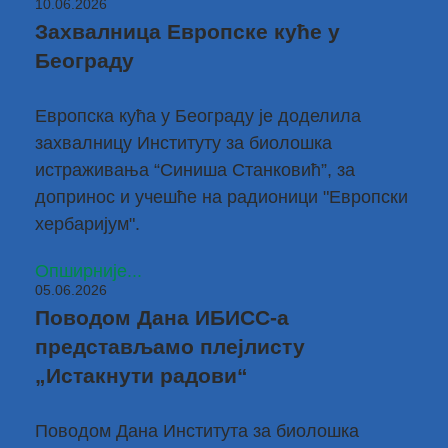
10.06.2026
Захвалница Европске куће у
Београду
Европска кућа у Београду је доделила
захвалницу Институту за биолошка
истраживања “Синиша Станковић”, за
допринос и учешће на радионици "
Европски
хербаријум
".
Опширније...
05.06.2026
Поводом Дана ИБИСС-а
представљамо плејлисту
„Истакнути радови“
Поводом Дана Института за биолошка