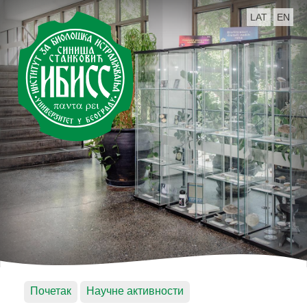
LAT
EN
Почетак
Научне активности