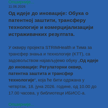
Опширније...
11.06.2026
Од идеје до иновације: Обука о
патентној заштити, трансферу
технологије и комерцијализацији
истраживачких резултата.
У оквиру пројекта
STRIMHealth
и
Тима за
трансфер знања и технологије
(KTT), са
задовољством најављујемо обуку „
Од идеје
до иновације: Регулаторни оквир,
патентна заштита и трансфер
технологије
“, која ће бити одржана у
четвртак, 18. јуна 2026. године, од 10.00 до
17.00 часова, у библиотеци ИБИСС-а.
Опширније...