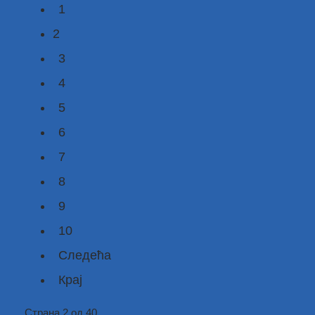
1
2
3
4
5
6
7
8
9
10
Следећа
Крај
Страна 2 од 40