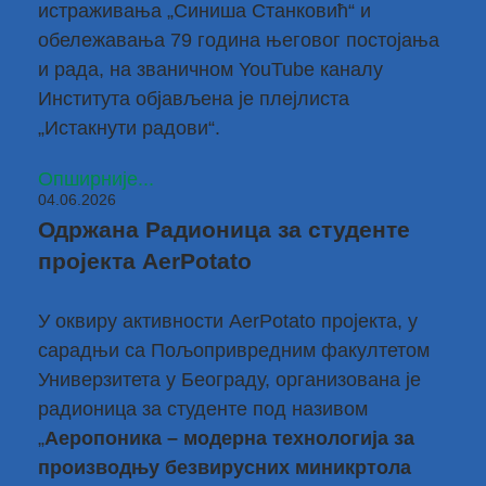
истраживања „Синиша Станковић“ и
обележавања 79 година његовог постојања
и рада, на званичном YouTube каналу
Института објављена је плејлиста
„
Истакнути радови
“.
Опширније...
04.06.2026
Одржана Радионица за студенте
пројекта AerPotato
У оквиру активности
AerPotato пројекта
, у
сарадњи са Пољопривредним факултетом
Универзитета у Београду, организована је
радионица за студенте под називом
„
Аеропоника – модерна технологија за
производњу безвирусних миникртола