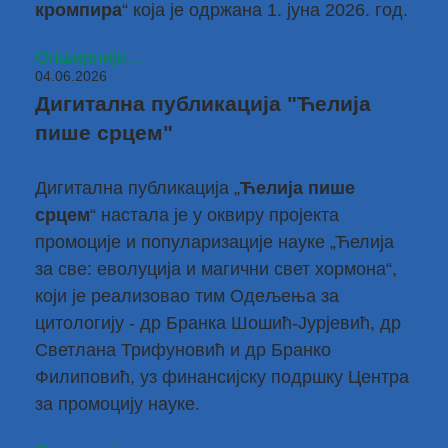
кромпира
“ која је одржана 1. јуна 2026. год.
Опширније...
04.06.2026
Дигитална публикација "Ћелија
пише срцем"
Дигитална публикација „
Ћелија пише
срцем
“ настала је у оквиру пројекта
промоције и популаризације науке „Ћелија
за све: еволуција и магични свет хормона“,
који је реализовао тим Одељења за
цитологију -
др Бранка Шошић-Јурјевић
,
др
Светлана Трифуновић
и
др Бранко
Филиповић,
уз финансијску подршку Центра
за промоцију науке.