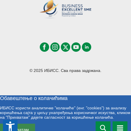
© 2025 ИБИСС. Сва права задржана.
Обавештење о колачићима
ИБИСС користи аналитичке "колачиће" (енг. "cookies") за анализу
коришћења сајта у циљу унапређења корисничког искуства, кликом
на "Прихватам" дајете сагласност за коришћење колачића.
accessibility_new
Прихватам