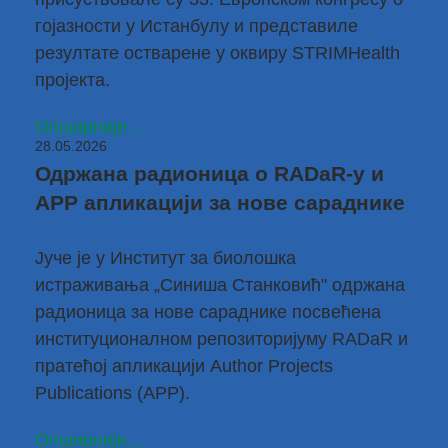
гојазности у Истанбулу и представиле
резултате остварене у оквиру
STRIMHealth
пројекта
.
Опширније...
28.05.2026
Одржана радионица о RADaR-у и
APP апликацији за нове сараднике
Јуче је у Институт за биолошка
истраживања „Синиша Станковић" одржана
радионица за нове сараднике посвећена
институционалном репозиторијуму RADaR
и
пратећој апликацији
Author Projects
Publications (APP)
.
Опширније...