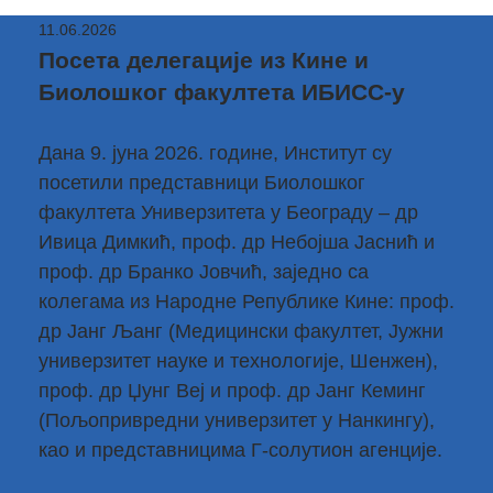
11.06.2026
Посета делегације из Кине и
Биолошког факултета ИБИСС-у
Дана 9. јуна 2026. године, Институт су
посетили представници
Биолошког
факултета Универзитета у Београду
– др
Ивица Димкић, проф. др Небојша Јаснић и
проф. др Бранко Јовчић, заједно са
колегама из Народне Републике Кине: проф.
др Јанг Љанг (Медицински факултет, Јужни
универзитет науке и технологије, Шенжен),
проф. др Џунг Веј и проф. др Јанг Кеминг
(Пољопривредни универзитет у Нанкингу),
као и представницима Г-солутион агенције.