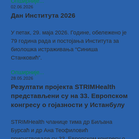
Опширније...
02.06.2026
Дан Института 2026
У петак, 29. маја 2026. Године, обележено је
79 година рада и постојања Института за
биолошка истраживања “Синиша
Станковић”.
Опширније...
28.05.2026
Резултати пројекта STRIMHealth
представљени су на 33. Европском
конгресу о гојазности у Истанбулу
STRIMHealth чланице тима
др Биљана
Бурсаћ
и
др Ана Теофиловић
присуствовале су 33. Европском конгресу о