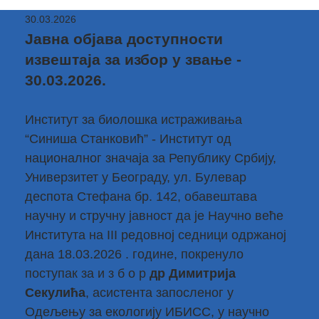
30.03.2026
Јавна објава доступности
извештаја за избор у звање -
30.03.2026.
Институт за биолошка истраживања
“Синиша Станковић” - Институт од
националног значаја за Републику Србију,
Универзитет у Београду, ул. Булевар
деспота Стефана бр. 142, обавештава
научну и стручну јавност да је Научно веће
Института на III редовној седници одржаној
дана 18.03.2026 . године, покренуло
поступак за и з б о р
др Димитрија
Секулића
, асистента запосленог у
Одељењу за екологију ИБИСС, у научно