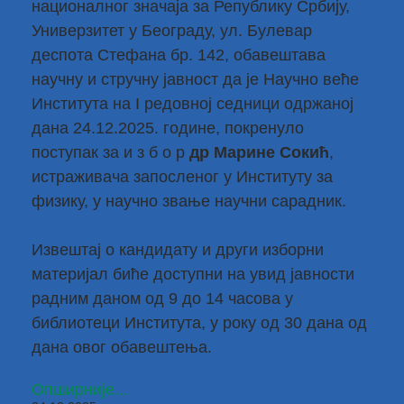
националног значаја за Републику Србију,
Универзитет у Београду, ул. Булевар
деспота Стефана бр. 142, обавештава
научну и стручну јавност да је Научно веће
Института на I редовној седници одржаној
дана 24.12.2025. године, покренуло
поступак за и з б о р
др Марине Сокић
,
истраживача запосленог у Институту за
физику, у научно звање научни сарадник.
Извештај о кандидату и други изборни
материјал биће доступни на увид јавности
радним даном од 9 до 14 часова у
библиотеци Института, у року од 30 дана од
дана овог обавештења.
Опширније...