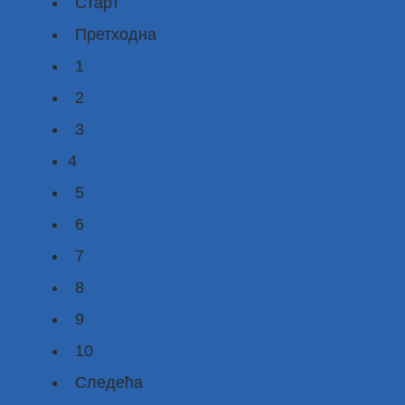
Старт
Претходна
1
2
3
4
5
6
7
8
9
10
Следећа