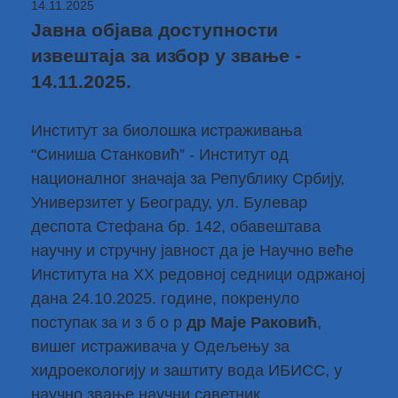
14.11.2025
Јавна објава доступности
извештаја за избор у звање -
14.11.2025.
Институт за биолошка истраживања
“Синиша Станковић” - Институт од
националног значаја за Републику Србију,
Универзитет у Београду, ул. Булевар
деспота Стефана бр. 142, обавештава
научну и стручну јавност да је Научно веће
Института на XX редовној седници одржаној
дана 24.10.2025. године, покренуло
поступак за и з б о р
др Маје Раковић
,
вишег истраживача у Одељењу за
хидроекологију и заштиту вода ИБИСС, у
научно звање научни саветник.