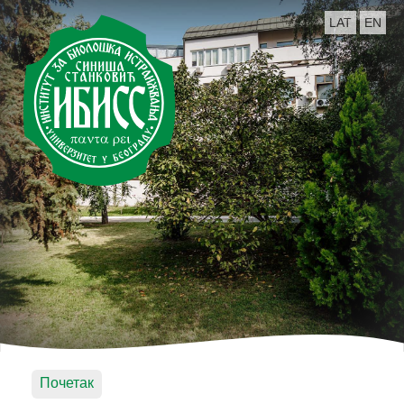
LAT
EN
Почетак