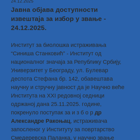
24.12.2025
Јавна објава доступности
извештаја за избор у звање -
24.12.2025.
Институт за биолошка истраживања
“Синиша Станковић” - Институт од
националног значаја за Републику Србију,
Универзитет у Београду, ул. Булевар
деспота Стефана бр. 142, обавештава
научну и стручну јавност да је Научно веће
Института на XXI редовној седници
одржаној дана 25.11.2025. године,
покренуло поступак за и з б о р
др
Александре Ракоњац
, истраживача
запосленог у Институту за повртарство
Смедеревска Паланка, у научно звање