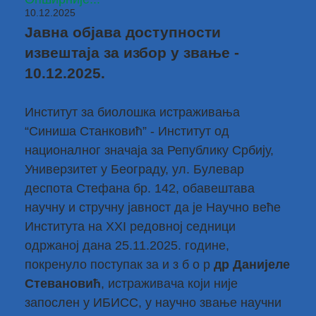
10.12.2025
Јавна објава доступности
извештаја за избор у звање -
10.12.2025.
Институт за биолошка истраживања
“Синиша Станковић” - Институт од
националног значаја за Републику Србију,
Универзитет у Београду, ул. Булевар
деспота Стефана бр. 142, обавештава
научну и стручну јавност да је Научно веће
Института на XXI редовној седници
одржаној дана 25.11.2025. године,
покренуло поступак за и з б о р
др Данијеле
Стевановић
, истраживача који није
запослен у ИБИСС, у научно звање научни