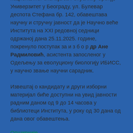
Универзитет у Београду, ул. Булевар
деспота Стефана бр. 142, обавештава
научну и стручну јавност да је Научно веће
Института на XXI редовној седници
одржаној дана 25.11.2025. године,
покренуло поступак за и з б о р
др Ане
Радмиловић
, асистента запосленог у
Одељењу за еволуциону биологију ИБИСС,
у научно звање научни сарадник.
Извештај о кандидату и други изборни
материјал биће доступни на увид јавности
радним даном од 9 до 14 часова у
библиотеци Института, у року од 30 дана од
дана овог обавештења.
Опширније...