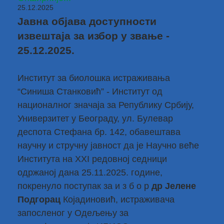
25.12.2025
Јавна објава доступности
извештаја за избор у звање -
25.12.2025.
Институт за биолошка истраживања
“Синиша Станковић” - Институт од
националног значаја за Републику Србију,
Универзитет у Београду, ул. Булевар
деспота Стефана бр. 142, обавештава
научну и стручну јавност да је Научно веће
Института на XXI редовној седници
одржаној дана 25.11.2025. године,
покренуло поступак за и з б о р
др Јелене
Подгорац
Којадиновић, истраживача
запосленог у Одељењу за