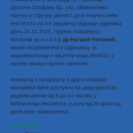
деспота Стефана бр. 142, обавештава
научну и стручну јавност да је Научно веће
Института на XX редовној седници одржаној
дана 24.10.2025. године, покренуло
поступак за и з б о р
др Наташе Поповић
,
вишег истраживача у Одељењу за
хидроекологију и заштиту вода ИБИСС, у
научно звање научни саветник.
Извештај о кандидату и други изборни
материјал биће доступни на увид јавности
радним даном од 9 до 14 часова у
библиотеци Института, у року од 30 дана од
дана овог обавештења.
Опширније...