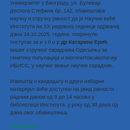
Универзитет у Београду, ул. Булевар
деспота Стефана бр. 142, обавештава
научну и стручну јавност да је Научно веће
Института на XX редовној седници одржаној
дана 24.10.2025. године, покренуло
поступак за и з б о р
др Катарине Ерић
,
вишег стручног сарадника Одељењу за
генетику популација и екогенотоксикологију
ИБИСС, у научно звање научни сарадник.
Извештај о кандидату и други изборни
материјал биће доступни на увид јавности
радним даном од 9 до 14 часова у
библиотеци Института, у року од 30 дана од
дана овог обавештења.
Опширније...