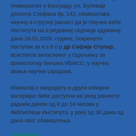
Универзитет у Београду, ул. Булевар
деспота Стефана бр. 142, обавештава
научну и стручну јавност да је Научно веће
Института на II редовној седници одржаној
дана 26.01.2026. године, покренуло
поступак за и з б о р
др Софије Ступар,
асистента запосленог у Одељењу за
физиологију биљака ИБИСС, у научно
звање научни сарадник.
Извештај о кандидату и други изборни
материјал биће доступни на увид јавности
радним даном од 9 до 14 часова у
библиотеци Института, у року од 30 дана од
дана овог обавештења.
Опширније...