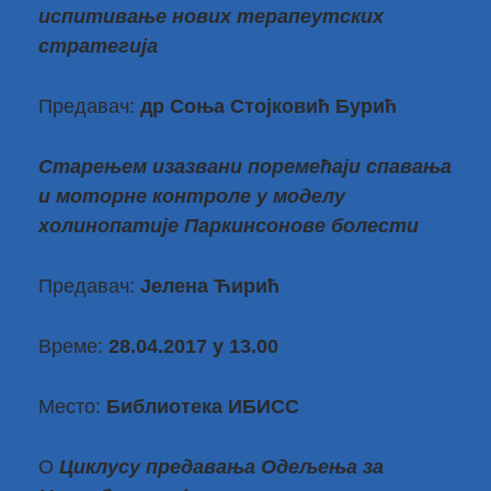
испитивање нових терапеутских
стратегија
Предавач:
др Соња Стојковић Бурић
Старењем изазвани поремећаји спавања
и моторне контроле у моделу
холинопатије Паркинсонове болести
Предавач:
Јелена Ћирић
Време:
28.04.2017 у 13.00
Место:
Библиотека ИБИСС
О
Циклусу предавања Одељења за