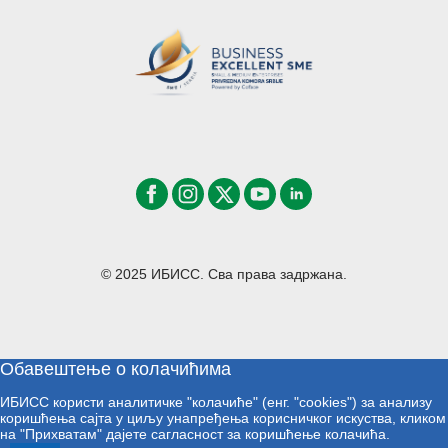
© 2025 ИБИСС. Сва права задржана.
Обавештење о колачићима
ИБИСС користи аналитичке "колачиће" (енг. "cookies") за анализу
коришћења сајта у циљу унапређења корисничког искуства, кликом
на "Прихватам" дајете сагласност за коришћење колачића.