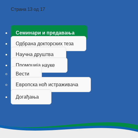
Страна 13 од 17
Семинари и предавања
Одбрана докторских теза
Научна друштва
Промоција науке
Вести
Европска ноћ истраживача
Догађања