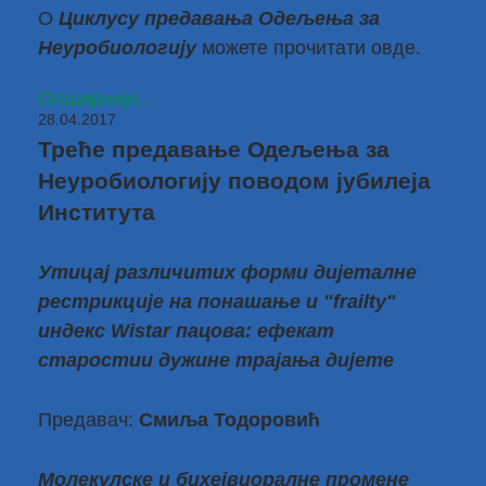
О
Циклусу предавања Одељења за
Неуробиологију
можете прочитати
овде
.
Опширније...
28.04.2017
Треће предавање Одељења за
Неуробиологију поводом јубилеја
Института
Утицај различитих форми дијеталне
рестрикције на понашање и "frailty"
индекс Wistar пацова: ефекат
старостии дужине трајања дијете
Предавач:
Смиља Тодоровић
Молекулске и бихејвиоралне промене