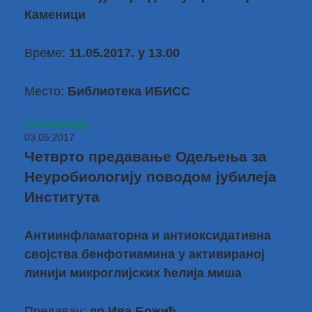
Каменици
Време:
11.05.2017. у 13.00
Место:
Библиотека ИБИСС
Опширније...
03.05.2017
Четврто предавање Одељења за
Неуробиологију поводом јубилеја
Института
Антиинфламаторна и антиоксидативна
својства бенфотиамина у активираној
линији микроглијских ћелија миша
Предавач:
др Ива Божић