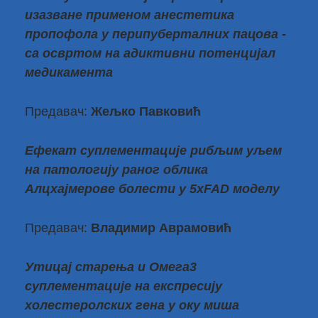
изазване применом анестетика
пропофола у перипуберталних пацова -
са освртом на адиктивни потенцијал
медикамента
Предавач:
Жељко Павковић
Ефекат суплементације рибљим уљем
на патологију раног облика
Алцхајмерове болести у 5xFAD моделу
Предавач:
Владимир Аврамовић
Утицај старења и Омега3
суплементације на експресију
холестеролских гена у оку миша