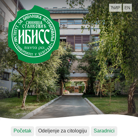
ЋИР
EN
Početak
Odeljenje za citologiju
Saradnici