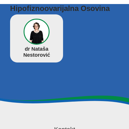
Hipofiznoovarijalna Osovina
dr Nataša
Nestorović