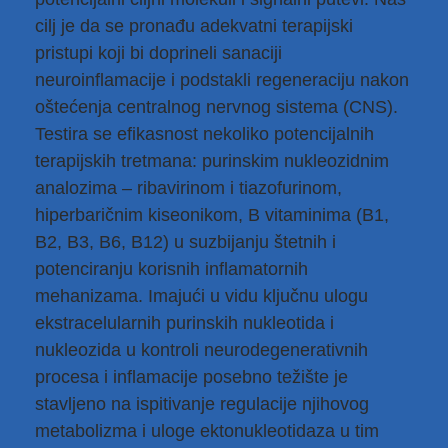
cilj je da se pronađu adekvatni terapijski
pristupi koji bi doprineli sanaciji
neuroinflamacije i podstakli regeneraciju nakon
oštećenja centralnog nervnog sistema (CNS).
Testira se efikasnost nekoliko potencijalnih
terapijskih tretmana: purinskim nukleozidnim
analozima – ribavirinom i tiazofurinom,
hiperbaričnim kiseonikom, B vitaminima (B1,
B2, B3, B6, B12) u suzbijanju štetnih i
potenciranju korisnih inflamatornih
mehanizama. Imajući u vidu ključnu ulogu
ekstracelularnih purinskih nukleotida i
nukleozida u kontroli neurodegenerativnih
procesa i inflamacije posebno težište je
stavljeno na ispitivanje regulacije njihovog
metabolizma i uloge ektonukleotidaza u tim