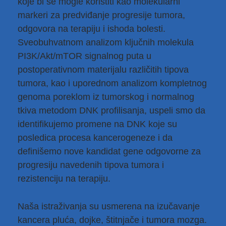
koje bi se mogle koristiti kao molekularni
markeri za predviđanje progresije tumora,
odgovora na terapiju i ishoda bolesti.
Sveobuhvatnom analizom ključnih molekula
PI3K/Akt/mTOR signalnog puta u
postoperativnom materijalu različitih tipova
tumora, kao i uporednom analizom kompletnog
genoma poreklom iz tumorskog i normalnog
tkiva metodom DNK profilisanja, uspeli smo da
identifikujemo promene na DNK koje su
posledica procesa kancerogeneze i da
definišemo nove kandidat gene odgovorne za
progresiju navedenih tipova tumora i
rezistenciju na terapiju.
Naša istraživanja su usmerena na izučavanje
kancera pluća, dojke, štitnjače i tumora mozga.