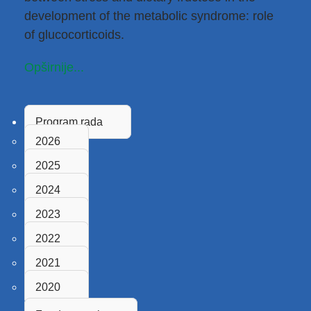
development of the metabolic syndrome: role
of glucocorticoids.
Opširnije...
Program rada
2026
2025
2024
2023
2022
2021
2020