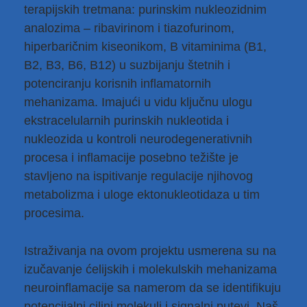
terapijskih tretmana: purinskim nukleozidnim
analozima – ribavirinom i tiazofurinom,
hiperbaričnim kiseonikom, B vitaminima (B1,
B2, B3, B6, B12) u suzbijanju štetnih i
potenciranju korisnih inflamatornih
mehanizama. Imajući u vidu ključnu ulogu
ekstracelularnih purinskih nukleotida i
nukleozida u kontroli neurodegenerativnih
procesa i inflamacije posebno težište je
stavljeno na ispitivanje regulacije njihovog
metabolizma i uloge ektonukleotidaza u tim
procesima.
Istraživanja na ovom projektu usmerena su na
izučavanje ćelijskih i molekulskih mehanizama
neuroinflamacije sa namerom da se identifikuju
potencijalni ciljni molekuli i signalni putevi. Naš