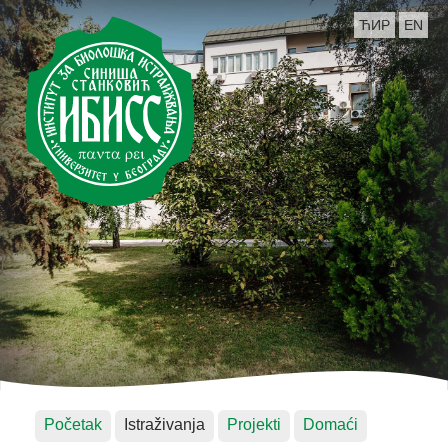
ЋИР
EN
Početak
Istraživanja
Projekti
Domaći