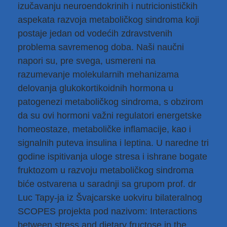
izučavanju neuroendokrinih i nutricionističkih
aspekata razvoja metaboličkog sindroma koji
postaje jedan od vodećih zdravstvenih
problema savremenog doba. Naši naučni
napori su, pre svega, usmereni na
razumevanje molekularnih mehanizama
delovanja glukokortikoidnih hormona u
patogenezi metaboličkog sindroma, s obzirom
da su ovi hormoni važni regulatori energetske
homeostaze, metaboličke inflamacije, kao i
signalnih puteva insulina i leptina. U naredne tri
godine ispitivanja uloge stresa i ishrane bogate
fruktozom u razvoju metaboličkog sindroma
biće ostvarena u saradnji sa grupom prof. dr
Luc Tapy-ja iz Švajcarske uokviru bilateralnog
SCOPES projekta pod nazivom: Interactions
between stress and dietary fructose in the