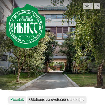
ЋИР
EN
Početak
Odeljenje za evolucionu biologiju