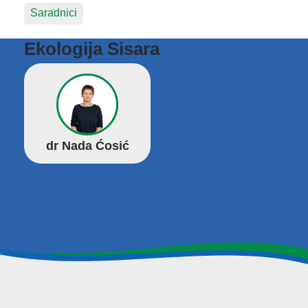
Saradnici
Ekologija Sisara
dr Nada Ćosić