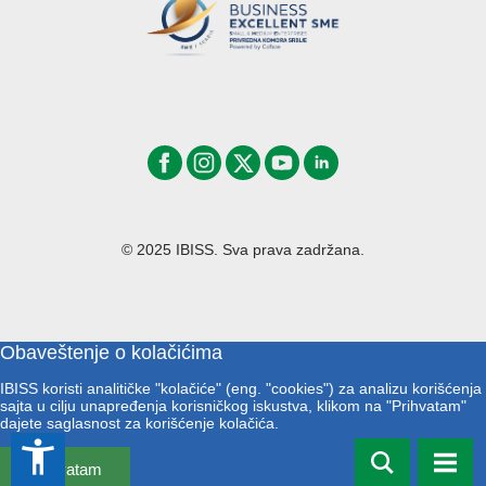
© 2025 IBISS. Sva prava zadržana.
Obaveštenje o kolačićima
IBISS koristi analitičke "kolačiće" (eng. "cookies") za analizu korišćenja
sajta u cilju unapređenja korisničkog iskustva, klikom na "Prihvatam"
dajete saglasnost za korišćenje kolačića.
accessibility_new
Prihvatam