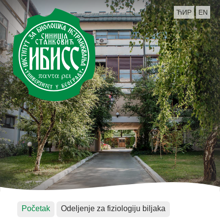
ЋИР
EN
Početak
Odeljenje za fiziologiju biljaka