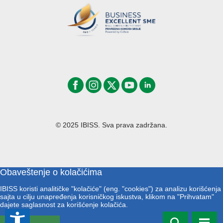
© 2025 IBISS. Sva prava zadržana.
Obaveštenje o kolačićima
IBISS koristi analitičke "kolačiće" (eng. "cookies") za analizu korišćenja
sajta u cilju unapređenja korisničkog iskustva, klikom na "Prihvatam"
dajete saglasnost za korišćenje kolačića.
accessibility_new