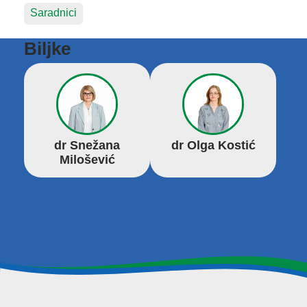
Saradnici
Biljke
dr Snežana
dr Olga Kostić
Milošević