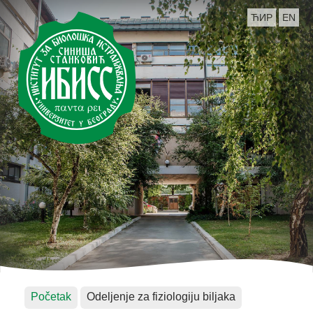
ЋИР
EN
Početak
Odeljenje za fiziologiju biljaka