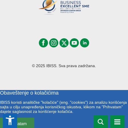
© 2025 IBISS. Sva prava zadržana.
Obaveštenje o kolačićima
IBISS koristi analitičke "kolačiće" (eng. "cookies") za analizu korišćenja
sajta u cilju unapređenja korisničkog iskustva, klikom na "Prihvatam"
dajete saglasnost za korišćenje kolačića.
accessibility_new
Prihvatam