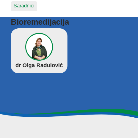
Saradnici
Bioremedijacija
dr Olga Radulović