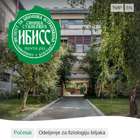
ЋИР
EN
Početak
Odeljenje za fiziologiju biljaka