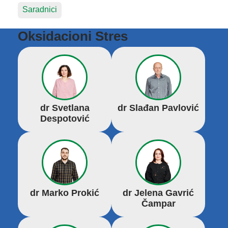
Saradnici
Oksidacioni Stres
dr Svetlana
dr Slađan Pavlović
Despotović
dr Marko Prokić
dr Jelena Gavrić
Čampar