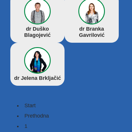
dr Duško
dr Branka
Blagojević
Gavrilović
dr Jelena Brkljačić
Start
Prethodna
1